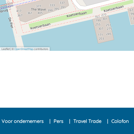
Leaflet
|
©
OpenStreetMap
contributors
Voor ondernemers
Pers
Travel Trade
Colofon