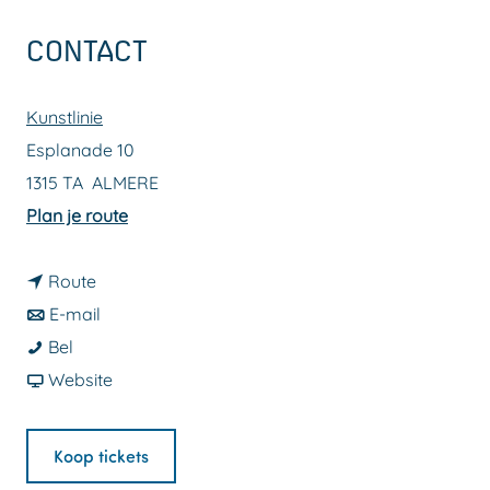
a
CONTACT
g
e
Kunstlinie
Esplanade 10
1315 TA
ALMERE
n
Plan je route
a
n
a
Route
a
n
r
E-mail
N
a
a
N
Bel
a
r
a
v
a
Website
j
N
r
a
j
i
a
N
n
i
Koop tickets
b
j
a
N
b