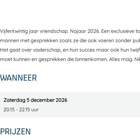
&
i
j
a
&
a
b
i
j
a
m
&
b
i
m
Vijfentwintig jaar vriendschap. Najaar 2026. Een exclusieve
p
a
&
b
p
mannen met gesprekken zoals ze die ook voeren zonder publ
;
m
a
&
;
Het gaat over vaderschap, en hun succes maar ook hun twijfe
R
p
m
a
R
moet kunnen en gesprekken die binnenkomen. Alles mag. Niks m
o
;
p
m
o
u
R
;
p
u
WANNEER
é
o
R
;
é
u
o
R
é
u
o
Zaterdag 5 december 2026
é
u
20.15 - 22.15 uur
é
PRIJZEN