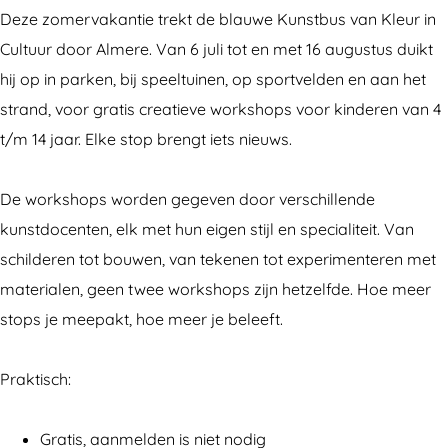
s
u
K
e
s
Deze zomervakantie trekt de blauwe Kunstbus van Kleur in
t
n
u
K
t
Cultuur door Almere. Van 6 juli tot en met 16 augustus duikt
b
s
n
u
b
hij op in parken, bij speeltuinen, op sportvelden en aan het
u
t
s
n
u
strand, voor gratis creatieve workshops voor kinderen van 4
s
b
t
s
s
t/m 14 jaar. Elke stop brengt iets nieuws.
T
u
b
t
T
o
s
u
b
o
De workshops worden gegeven door verschillende
u
T
s
u
u
kunstdocenten, elk met hun eigen stijl en specialiteit. Van
r
o
T
s
r
schilderen tot bouwen, van tekenen tot experimenteren met
u
o
T
materialen, geen twee workshops zijn hetzelfde. Hoe meer
r
u
o
stops je meepakt, hoe meer je beleeft.
r
u
r
Praktisch:
Gratis, aanmelden is niet nodig