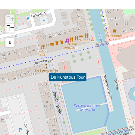
+
−
De Kunstbus Tour