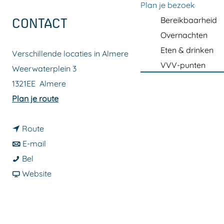
a
Plan je bezoek
g
Bereikbaarheid
CONTACT
e
Overnachten
Eten & drinken
Verschillende locaties in Almere
VVV-punten
Weerwaterplein 3
1321EE
Almere
n
Plan je route
a
n
a
Route
a
n
r
E-mail
D
a
a
D
Bel
e
r
a
v
e
Website
K
D
r
a
K
u
e
D
n
u
n
K
e
D
n