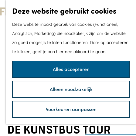
Met kids
Deze website gebruikt cookies
Shoppen
G
Mix & Match jou
Deze website maakt gebruik van cookies (Functioneel,
a
dagje uit
Analytisch, Marketing) die noodzakelijk zijn om de website
n
zo goed mogelijk te laten functioneren. Door op accepteren
a
Agenda
te klikken, geef je aan hiermee akkoord te gaan.
a
De mooiste routes
r
Wandelroutes
Alles accepteren
d
Fietsroutes
e
Wielrenroutes
Alleen noodzakelijk
h
Mountainbikerou
o
Vaarroutes
Voorkeuren aanpassen
m
TOP's
e
Fietspauzepunte
DE KUNSTBUS TOUR
p