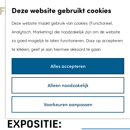
Met kids
Deze website gebruikt cookies
Shoppen
G
Mix & Match jou
Deze website maakt gebruik van cookies (Functioneel,
a
dagje uit
Analytisch, Marketing) die noodzakelijk zijn om de website
n
zo goed mogelijk te laten functioneren. Door op accepteren
a
Agenda
te klikken, geef je aan hiermee akkoord te gaan.
a
De mooiste routes
r
Wandelroutes
Alles accepteren
d
Fietsroutes
e
Wielrenroutes
Alleen noodzakelijk
h
Mountainbikerou
o
Vaarroutes
Voorkeuren aanpassen
m
TOP's
e
Fietspauzepunte
EXPOSITIE:
p