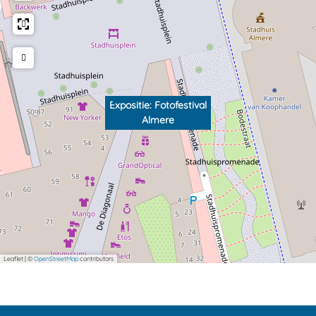
Expositie: Fotofestival
Almere
Leaflet
|
©
OpenStreetMap
contributors