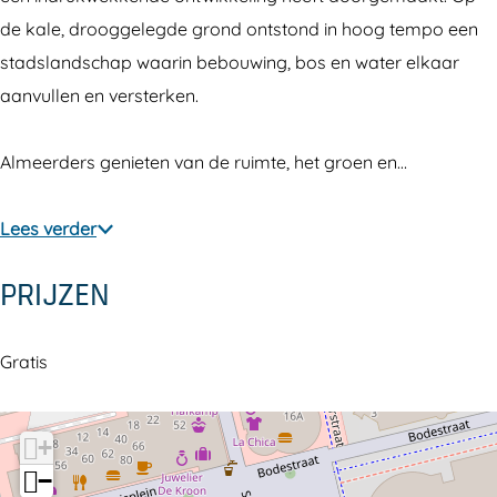
s
i
de kale, drooggelegde grond ontstond in hoog tempo een
t
v
stadslandschap waarin bebouwing, bos en water elkaar
i
a
aanvullen en versterken.
v
l
a
A
Almeerders genieten van de ruimte, het groen en…
l
l
A
m
Lees verder
l
e
m
r
PRIJZEN
e
e
r
Gratis
e
+
−