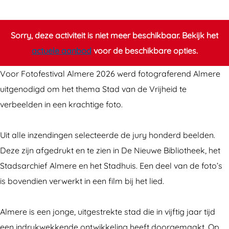
x
o
p
s
o
i
Sorry, deze activiteit is niet meer beschikbaar. Bekijk het
s
t
actuele aanbod
voor de beschikbare opties.
i
i
Voor Fotofestival Almere 2026 werd fotograferend Almere
t
e
uitgenodigd om het thema Stad van de Vrijheid te
i
:
verbeelden in een krachtige foto.
e
F
:
o
Uit alle inzendingen selecteerde de jury honderd beelden.
F
t
Deze zijn afgedrukt en te zien in De Nieuwe Bibliotheek, het
o
o
Stadsarchief Almere en het Stadhuis. Een deel van de foto’s
t
f
is bovendien verwerkt in een film bij het lied.
o
e
f
s
Almere is een jonge, uitgestrekte stad die in vijftig jaar tijd
e
t
een indrukwekkende ontwikkeling heeft doorgemaakt. Op