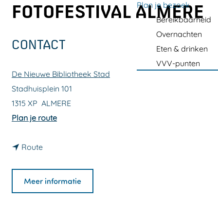
a
Plan je bezoek
FOTOFESTIVAL ALMERE
g
Bereikbaarheid
e
Overnachten
CONTACT
Eten & drinken
VVV-punten
De Nieuwe Bibliotheek Stad
Stadhuisplein 101
1315 XP
ALMERE
n
Plan je route
a
n
a
Route
a
r
a
E
Meer informatie
r
x
E
p