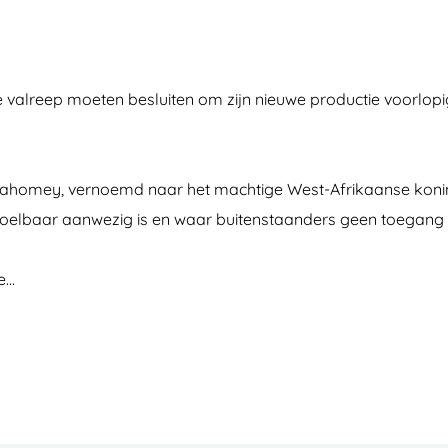
 de valreep moeten besluiten om zijn nieuwe productie voorl
Dahomey, vernoemd naar het machtige West-Afrikaanse koninkri
nog voelbaar aanwezig is en waar buitenstaanders geen toegang
e…