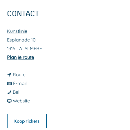
a
CONTACT
g
e
Kunstlinie
Esplanade 10
1315 TA
ALMERE
n
Plan je route
a
n
a
Route
a
n
r
E-mail
D
a
a
D
Bel
A
r
a
v
A
Website
H
D
r
a
H
O
A
D
n
O
Koop tickets
M
H
A
D
M