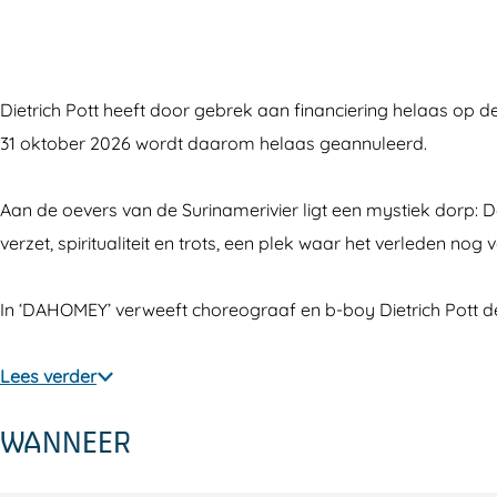
E
O
H
A
E
Y
M
O
H
Y
(
E
M
O
(
Dietrich Pott heeft door gebrek aan financiering helaas op
1
Y
E
M
1
31 oktober 2026 wordt daarom helaas geannuleerd.
2
(
Y
E
2
+
1
(
Y
+
Aan de oevers van de Surinamerivier ligt een mystiek dorp: 
)
2
1
(
)
verzet, spiritualiteit en trots, een plek waar het verleden 
+
2
1
)
+
2
In ‘DAHOMEY’ verweeft choreograaf en b-boy Dietrich Pott d
)
+
)
Lees verder
WANNEER