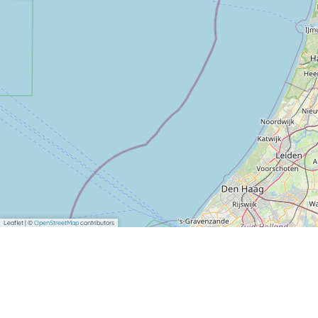
Leaflet
|
©
OpenStreetMap
contributors