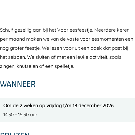
V
o
o
r
o
l
Schuif gezellig aan bij het Voorleesfeestje. Meerdere keren
r
e
per maand maken we van de vaste voorleesmomenten een
l
e
nog groter feestje. We lezen voor uit een boek dat past bij
e
s
het seizoen. We sluiten af met een leuke activiteit, zoals
e
f
zingen, knutselen of een spelletje.
s
e
f
e
WANNEER
e
s
e
t
s
j
Om de 2 weken op vrijdag t/m 18 december 2026
t
e
14.30 - 15.30 uur
j
2
e
+