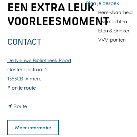
a
Plan je bezoek
EEN EXTRA LEUK
g
Bereikbaarheid
VOORLEESMOMENT
e
Overnachten
Eten & drinken
VVV-punten
CONTACT
De Nieuwe Bibliotheek Poort
Oostenrijkstraat 2
1363CB
Almere
n
Plan je route
a
n
a
Route
a
r
a
V
Meer informatie
r
o