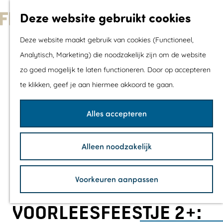
Met kids
Deze website gebruikt cookies
Shoppen
G
Mix & Match jou
Deze website maakt gebruik van cookies (Functioneel,
a
dagje uit
Analytisch, Marketing) die noodzakelijk zijn om de website
n
zo goed mogelijk te laten functioneren. Door op accepteren
a
Agenda
te klikken, geef je aan hiermee akkoord te gaan.
a
De mooiste routes
r
Wandelroutes
Alles accepteren
d
Fietsroutes
e
Wielrenroutes
Alleen noodzakelijk
h
Mountainbikerou
o
Vaarroutes
Voorkeuren aanpassen
m
TOP's
e
Fietspauzepunte
VOORLEESFEESTJE 2+:
p