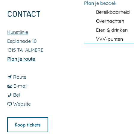
a
Plan je bezoek
g
Bereikbaarheid
CONTACT
e
Overnachten
Eten & drinken
Kunstlinie
VVV-punten
Esplanade 10
1315 TA
ALMERE
n
Plan je route
a
n
a
Route
a
n
r
E-mail
D
a
a
D
Bel
e
r
a
v
e
Website
V
D
r
a
V
e
e
D
n
e
Koop tickets
r
V
e
D
r