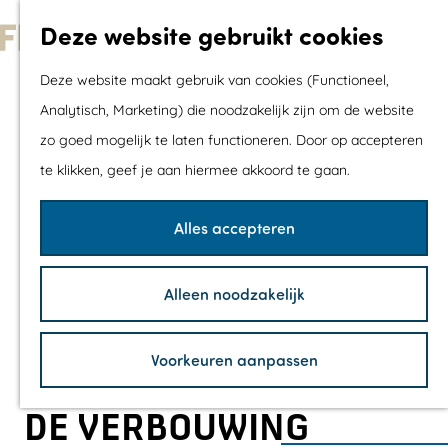
Met kids
Deze website gebruikt cookies
Shoppen
G
Mix & Match jou
Deze website maakt gebruik van cookies (Functioneel,
a
dagje uit
Analytisch, Marketing) die noodzakelijk zijn om de website
n
zo goed mogelijk te laten functioneren. Door op accepteren
a
Agenda
te klikken, geef je aan hiermee akkoord te gaan.
a
De mooiste routes
r
Wandelroutes
Alles accepteren
d
Fietsroutes
e
Wielrenroutes
Alleen noodzakelijk
h
Mountainbikerou
o
Vaarroutes
Voorkeuren aanpassen
m
TOP's
e
Fietspauzepunte
DE VERBOUWING
p