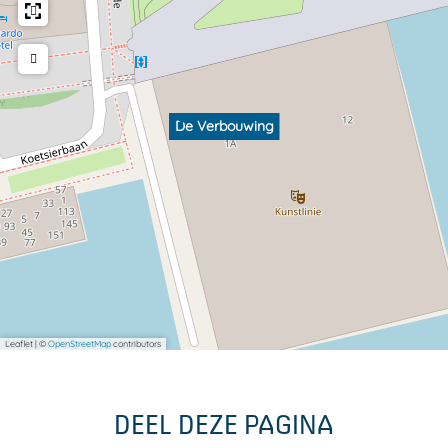
De Verbouwing
Leaflet
|
©
OpenStreetMap
contributors
DEEL DEZE PAGINA