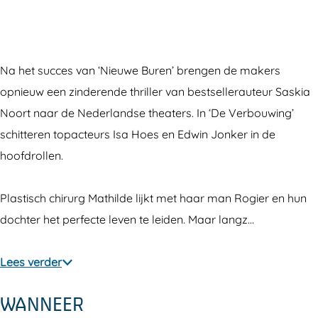
b
e
V
e
b
o
r
e
V
o
u
b
r
e
u
Na het succes van ‘Nieuwe Buren’ brengen de makers
w
o
b
r
w
opnieuw een zinderende thriller van bestsellerauteur Saskia
i
u
o
b
i
Noort naar de Nederlandse theaters. In ‘De Verbouwing’
n
w
u
o
n
schitteren topacteurs Isa Hoes en Edwin Jonker in de
g
i
w
u
g
hoofdrollen.
n
i
w
g
n
i
Plastisch chirurg Mathilde lijkt met haar man Rogier en hun
g
n
dochter het perfecte leven te leiden. Maar langz…
g
Lees verder
WANNEER