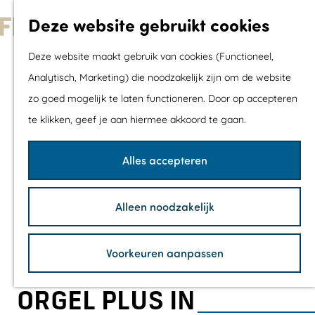
Met kids
Deze website gebruikt cookies
Shoppen
G
Mix & Match jou
Deze website maakt gebruik van cookies (Functioneel,
a
dagje uit
Analytisch, Marketing) die noodzakelijk zijn om de website
n
zo goed mogelijk te laten functioneren. Door op accepteren
a
Agenda
te klikken, geef je aan hiermee akkoord te gaan.
a
De mooiste routes
r
Wandelroutes
Alles accepteren
d
Fietsroutes
e
Wielrenroutes
Alleen noodzakelijk
h
Mountainbikerou
o
Vaarroutes
Voorkeuren aanpassen
m
TOP's
e
Fietspauzepunte
ORGEL PLUS IN
p