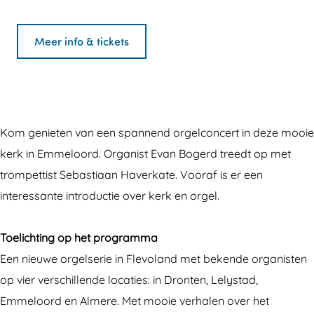
g
O
r
a
g
e
r
O
n
e
Meer info & tickets
l
g
r
O
l
P
e
g
r
P
L
l
e
g
L
U
P
l
e
U
Kom genieten van een spannend orgelconcert in deze mooie
S
L
P
l
S
kerk in Emmeloord. Organist Evan Bogerd treedt op met
i
U
L
P
i
trompettist Sebastiaan Haverkate. Vooraf is er een
n
S
U
L
n
interessante introductie over kerk en orgel.
F
i
S
U
F
l
n
i
S
l
Toelichting op het programma
e
F
n
i
e
Een nieuwe orgelserie in Flevoland met bekende organisten
v
l
F
n
v
op vier verschillende locaties: in Dronten, Lelystad,
o
e
l
F
o
Emmeloord en Almere. Met mooie verhalen over het
l
v
e
l
l