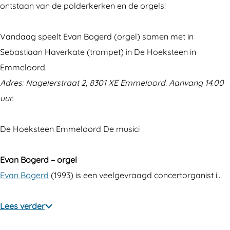
ontstaan van de polderkerken en de orgels!
a
o
v
e
a
n
l
o
v
n
Vandaag speelt Evan Bogerd (orgel) samen met in
d
a
l
o
d
Sebastiaan Haverkate (trompet) in De Hoeksteen in
–
n
a
l
–
Emmeloord.
E
d
n
a
E
Adres: Nagelerstraat 2, 8301 XE Emmeloord. Aanvang 14.00
v
–
d
n
v
uur.
a
E
–
d
a
n
v
E
–
n
De Hoeksteen Emmeloord De musici
B
a
v
E
B
o
n
a
v
o
Evan Bogerd – orgel
g
B
n
a
g
Evan Bogerd
(1993) is een veelgevraagd concertorganist i…
e
o
B
n
e
r
g
o
B
r
Lees verder
d
e
g
o
d
r
e
g