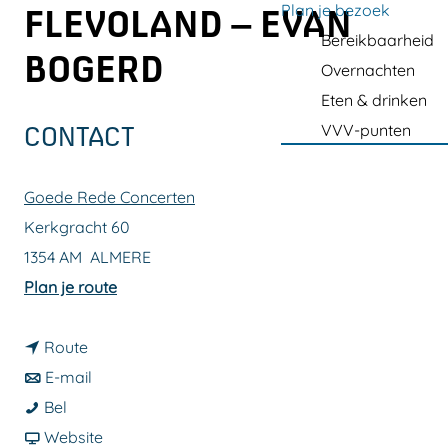
a
Plan je bezoek
FLEVOLAND – EVAN
g
Bereikbaarheid
BOGERD
e
Overnachten
Eten & drinken
VVV-punten
CONTACT
Goede Rede Concerten
Kerkgracht 60
1354 AM
ALMERE
n
Plan je route
a
n
a
Route
a
n
r
E-mail
O
a
a
O
Bel
r
r
a
v
r
Website