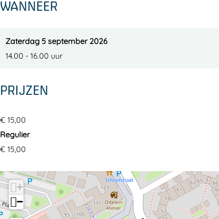
WANNEER
d
r
e
d
r
d
Zaterdag 5 september 2026
14.00 - 16.00 uur
PRIJZEN
€ 15,00
Regulier
€ 15,00
+
−