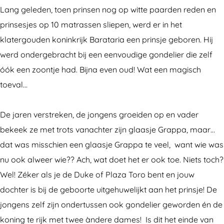
i
o
G
e
i
Lang geleden, toen prinsen nog op witte paarden reden en
s
o
o
G
s
prinsesjes op 10 matrassen sliepen, werd er in het
e
i
o
o
e
klatergouden koninkrijk Barataria een prinsje geboren. Hij
O
s
i
o
O
werd ondergebracht bij een eenvoudige gondelier die zelf
p
e
s
i
p
óók een zoontje had. Bijna even oud! Wat een magisch
e
O
e
s
e
toeval…
r
p
O
e
r
e
e
p
O
e
De jaren verstreken, de jongens groeiden op en vader
t
r
e
p
t
bekeek ze met trots vanachter zijn glaasje Grappa, maar…
t
e
r
e
t
dat was misschien een glaasje Grappa te veel, want wie was
e
t
e
r
e
nu ook alweer wie?? Ach, wat doet het er ook toe. Niets toch?
t
t
e
Wel! Zéker als je de Duke of Plaza Toro bent en jouw
e
t
t
dochter is bij de geboorte uitgehuwelijkt aan het prinsje! De
e
t
jongens zelf zijn ondertussen ook gondelier geworden én de
e
koning te rijk met twee àndere dames! Is dit het einde van