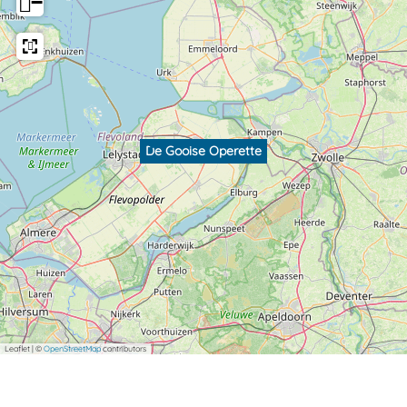
−
De Gooise Operette
Leaflet
|
©
OpenStreetMap
contributors