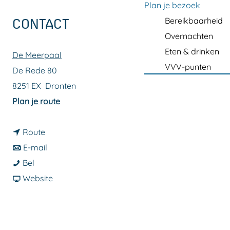
a
Plan je bezoek
g
Bereikbaarheid
CONTACT
e
Overnachten
Eten & drinken
De Meerpaal
VVV-punten
De Rede 80
8251 EX
Dronten
n
Plan je route
a
n
a
Route
a
n
r
E-mail
D
a
a
D
Bel
e
r
a
v
e
Website
G
D
r
a
G
o
e
D
n
o
o
G
e
D
o