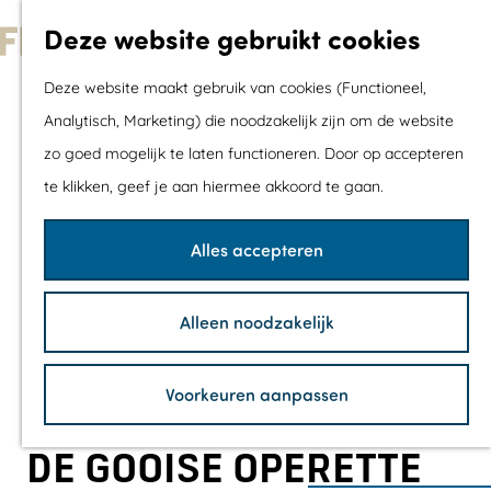
Met kids
Deze website gebruikt cookies
Shoppen
G
Mix & Match jou
Deze website maakt gebruik van cookies (Functioneel,
a
dagje uit
Analytisch, Marketing) die noodzakelijk zijn om de website
n
zo goed mogelijk te laten functioneren. Door op accepteren
a
Agenda
te klikken, geef je aan hiermee akkoord te gaan.
a
De mooiste routes
r
Wandelroutes
Alles accepteren
d
Fietsroutes
e
Wielrenroutes
Alleen noodzakelijk
h
Mountainbikerou
o
Vaarroutes
Voorkeuren aanpassen
m
TOP's
e
Fietspauzepunte
DE GOOISE OPERETTE
p