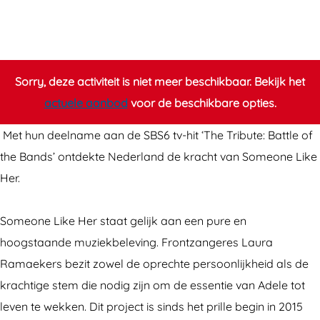
n
e
m
o
n
e
o
e
m
e
L
n
o
e
L
i
e
n
o
i
Sorry, deze activiteit is niet meer beschikbaar. Bekijk het
k
L
e
n
k
actuele aanbod
voor de beschikbare opties.
e
i
L
e
e
Met hun deelname aan de SBS6 tv-hit ‘The Tribute: Battle of
H
k
i
L
H
the Bands’ ontdekte Nederland de kracht van Someone Like
e
e
k
i
e
Her.
r
H
e
k
r
e
H
e
Someone Like Her staat gelijk aan een pure en
r
e
H
hoogstaande muziekbeleving. Frontzangeres Laura
r
e
Ramaekers bezit zowel de oprechte persoonlijkheid als de
r
krachtige stem die nodig zijn om de essentie van Adele tot
leven te wekken. Dit project is sinds het prille begin in 2015