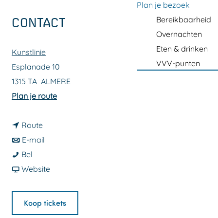
a
Plan je bezoek
g
Bereikbaarheid
CONTACT
e
Overnachten
Eten & drinken
Kunstlinie
VVV-punten
Esplanade 10
1315 TA
ALMERE
n
Plan je route
a
n
a
Route
a
n
r
E-mail
S
a
a
S
Bel
o
r
a
v
o
Website
m
S
r
a
m
e
o
S
n
e
Koop tickets
o
m
o
S
o