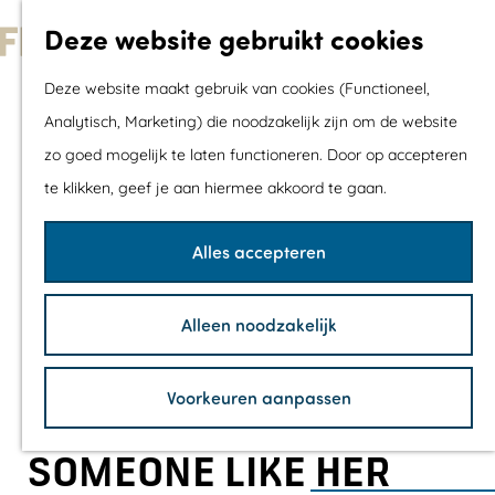
Met kids
Deze website gebruikt cookies
Shoppen
G
Mix & Match jou
Deze website maakt gebruik van cookies (Functioneel,
a
dagje uit
Analytisch, Marketing) die noodzakelijk zijn om de website
n
zo goed mogelijk te laten functioneren. Door op accepteren
a
Agenda
te klikken, geef je aan hiermee akkoord te gaan.
a
De mooiste routes
r
Wandelroutes
Alles accepteren
d
Fietsroutes
e
Wielrenroutes
Alleen noodzakelijk
h
Mountainbikerou
o
Vaarroutes
Voorkeuren aanpassen
m
TOP's
e
Fietspauzepunte
SOMEONE LIKE HER
p