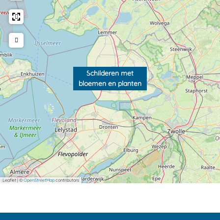
Schilderen met
bloemen en planten
Leaflet
|
©
OpenStreetMap
contributors