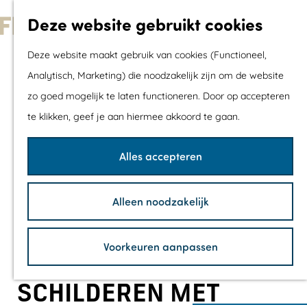
Met kids
Deze website gebruikt cookies
Shoppen
G
Mix & Match jou
Deze website maakt gebruik van cookies (Functioneel,
a
dagje uit
Analytisch, Marketing) die noodzakelijk zijn om de website
n
zo goed mogelijk te laten functioneren. Door op accepteren
a
Agenda
te klikken, geef je aan hiermee akkoord te gaan.
a
De mooiste routes
r
Wandelroutes
Alles accepteren
d
Fietsroutes
e
Wielrenroutes
Alleen noodzakelijk
h
Mountainbikerou
o
Vaarroutes
Voorkeuren aanpassen
m
TOP's
e
Fietspauzepunte
SCHILDEREN MET
p