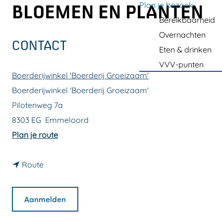
a
Plan je bezoek
BLOEMEN EN PLANTEN
g
Bereikbaarheid
e
Overnachten
CONTACT
Eten & drinken
VVV-punten
Boerderijwinkel 'Boerderij Groeizaam'
Boerderijwinkel 'Boerderij Groeizaam'
Pilotenweg 7a
8303 EG
Emmeloord
n
Plan je route
a
n
a
Route
a
r
a
S
Aanmelden
r
c