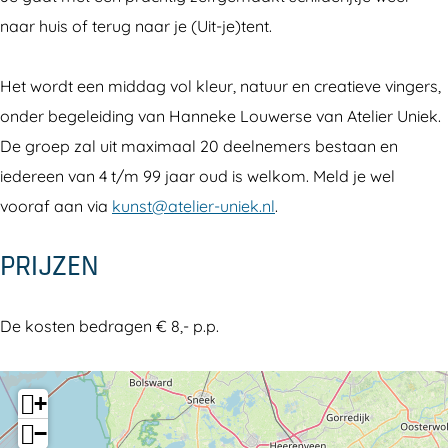
o
m
naar huis of terug naar je (Uit-je)tent.
e
e
m
n
Het wordt een middag vol kleur, natuur en creatieve vingers,
e
e
onder begeleiding van Hanneke Louwerse van Atelier Uniek.
n
n
De groep zal uit maximaal 20 deelnemers bestaan en
e
p
iedereen van 4 t/m 99 jaar oud is welkom. Meld je wel
n
l
vooraf aan via
kunst@atelier-uniek.nl
.
p
a
l
n
PRIJZEN
a
t
n
e
De kosten bedragen € 8,- p.p.
t
n
e
n
+
−