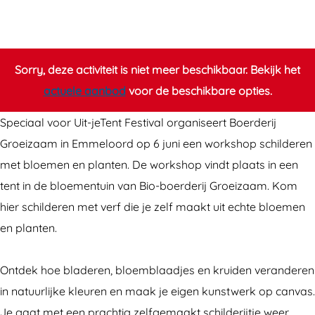
S
h
c
i
h
l
i
d
Sorry, deze activiteit is niet meer beschikbaar. Bekijk het
l
e
actuele aanbod
voor de beschikbare opties.
d
r
Speciaal voor Uit-jeTent Festival organiseert Boerderij
e
e
Groeizaam in Emmeloord op 6 juni een workshop schilderen
r
n
met bloemen en planten. De workshop vindt plaats in een
e
m
tent in de bloementuin van Bio-boerderij Groeizaam. Kom
n
e
hier schilderen met verf die je zelf maakt uit echte bloemen
m
t
en planten.
e
b
t
l
Ontdek hoe bladeren, bloemblaadjes en kruiden veranderen
b
o
in natuurlijke kleuren en maak je eigen kunstwerk op canvas.
l
e
Je gaat met een prachtig zelfgemaakt schilderijtje weer