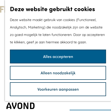
Met kids
Deze website gebruikt cookies
Shoppen
G
Mix & Match jou
Deze website maakt gebruik van cookies (Functioneel,
a
dagje uit
Analytisch, Marketing) die noodzakelijk zijn om de website
n
zo goed mogelijk te laten functioneren. Door op accepteren
a
Agenda
te klikken, geef je aan hiermee akkoord te gaan.
a
De mooiste routes
r
Wandelroutes
Alles accepteren
d
Fietsroutes
e
Wielrenroutes
Alleen noodzakelijk
h
Mountainbikerou
o
Vaarroutes
Voorkeuren aanpassen
m
TOP's
e
Fietspauzepunte
AVOND
p