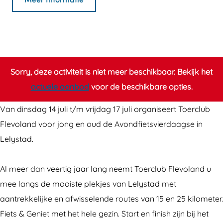
A
A
o
v
v
n
o
o
d
n
n
f
d
d
i
Sorry, deze activiteit is niet meer beschikbaar. Bekijk het
f
f
e
actuele aanbod
voor de beschikbare opties.
i
i
t
Van dinsdag 14 juli t/m vrijdag 17 juli organiseert Toerclub
e
e
s
Flevoland voor jong en oud de Avondfietsvierdaagse in
t
t
v
Lelystad.
s
s
i
v
v
e
Al meer dan veertig jaar lang neemt Toerclub Flevoland u
i
i
r
mee langs de mooiste plekjes van Lelystad met
e
e
d
aantrekkelijke en afwisselende routes van 15 en 25 kilometer.
r
r
a
Fiets & Geniet met het hele gezin. Start en finish zijn bij het
d
d
a