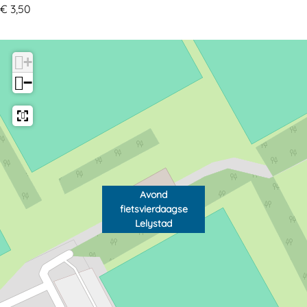
€ 3,50
+
−
Avond
fietsvierdaagse
Lelystad