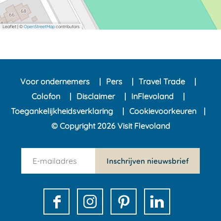
Leaflet
|
©
OpenStreetMap
contributors
Voor ondernemers
Pers
Travel Trade
Colofon
Disclaimer
InFlevoland
Toegankelijkheidsverklaring
Cookievoorkeuren
© Copyright 2026 Visit Flevoland
n
Inschrijven nieuwsbrief
e
w
s
F
I
P
L
l