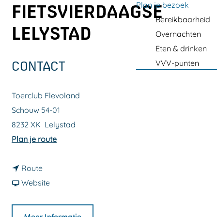
a
Plan je bezoek
FIETSVIERDAAGSE
g
Bereikbaarheid
LELYSTAD
e
Overnachten
Eten & drinken
VVV-punten
CONTACT
Toerclub Flevoland
Schouw 54-01
8232 XK
Lelystad
n
Plan je route
a
n
a
Route
a
v
r
Website
a
a
A
r
n
v
Meer Informatie