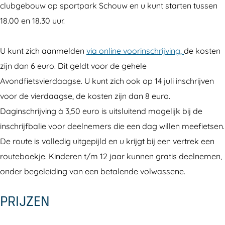
clubgebouw op sportpark Schouw en u kunt starten tussen
a
a
g
18.00 en 18.30 uur.
a
a
s
g
g
e
U kunt zich aanmelden
via online voorinschrijving,
de kosten
s
s
L
zijn dan 6 euro. Dit geldt voor de gehele
e
e
e
Avondfietsvierdaagse. U kunt zich ook op 14 juli inschrijven
L
L
l
voor de vierdaagse, de kosten zijn dan 8 euro.
e
e
y
Daginschrijving à 3,50 euro is uitsluitend mogelijk bij de
l
l
s
inschrijfbalie voor deelnemers die een dag willen meefietsen.
y
y
t
De route is volledig uitgepijld en u krijgt bij een vertrek een
s
s
a
routeboekje. Kinderen t/m 12 jaar kunnen gratis deelnemen,
t
t
d
onder begeleiding van een betalende volwassene.
a
a
d
d
PRIJZEN