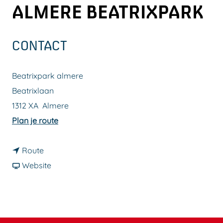
ALMERE BEATRIXPARK
a
g
e
CONTACT
Beatrixpark almere
Beatrixlaan
1312 XA
Almere
n
Plan je route
a
n
a
Route
a
v
r
Website
a
a
B
r
n
u
B
B
u