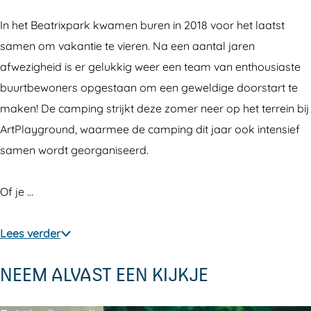
r
r
B
e
e
e
In het Beatrixpark kwamen buren in 2018 voor het laatst
B
B
a
samen om vakantie te vieren. Na een aantal jaren
e
e
t
afwezigheid is er gelukkig weer een team van enthousiaste
a
a
r
buurtbewoners opgestaan om een geweldige doorstart te
t
t
i
maken! De camping strijkt deze zomer neer op het terrein bij
r
r
x
ArtPlayground, waarmee de camping dit jaar ook intensief
i
i
p
samen wordt georganiseerd.
x
x
a
p
p
r
Of je …
a
a
k
r
r
Lees verder
k
k
NEEM ALVAST EEN KIJKJE