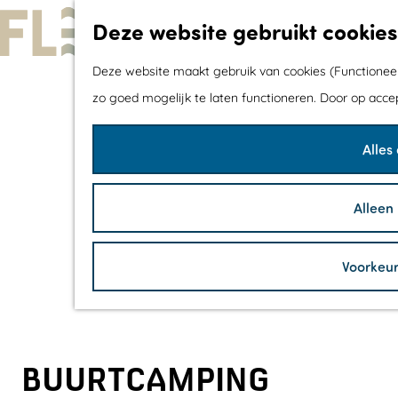
Deze website gebruikt cookies
G
Deze website maakt gebruik van cookies (Functioneel,
a
zo goed mogelijk te laten functioneren. Door op acce
n
Alles
a
a
r
Alleen
d
e
Voorkeu
h
o
m
e
BUURTCAMPING
p