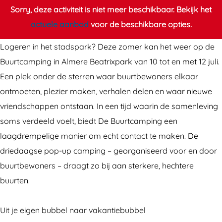
u
u
r
Sorry, deze activiteit is niet meer beschikbaar. Bekijk het
u
u
t
actuele aanbod
voor de beschikbare opties.
r
r
c
t
t
a
Logeren in het stadspark? Deze zomer kan het weer op de
c
c
m
Buurtcamping in Almere Beatrixpark van 10 tot en met 12 juli.
a
a
p
Een plek onder de sterren waar buurtbewoners elkaar
m
m
i
ontmoeten, plezier maken, verhalen delen en waar nieuwe
p
p
n
vriendschappen ontstaan. In een tijd waarin de samenleving
i
i
g
soms verdeeld voelt, biedt De Buurtcamping een
n
n
A
laagdrempelige manier om echt contact te maken. De
g
g
l
driedaagse pop-up camping – georganiseerd voor en door
A
A
m
buurtbewoners – draagt zo bij aan sterkere, hechtere
l
l
e
buurten.
m
m
r
e
e
e
Uit je eigen bubbel naar vakantiebubbel