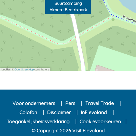
Buurtcamping
Almere Beatrixpark
Leaflet
|
©
OpenStreetMap
contributors
Voor ondernemers
Pers
Travel Trade
Colofon
Disclaimer
InFlevoland
Toegankelijkheidsverklaring
Cookievoorkeuren
© Copyright 2026 Visit Flevoland