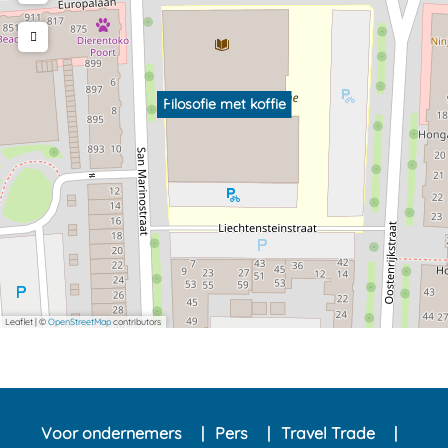
Filosofie met koffie
Leaflet
|
©
OpenStreetMap
contributors
Voor ondernemers
Pers
Travel Trade