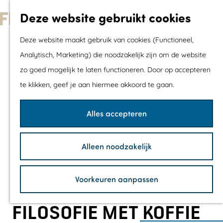
Met kids
Deze website gebruikt cookies
Shoppen
G
Mix & Match jou
Deze website maakt gebruik van cookies (Functioneel,
a
dagje uit
Analytisch, Marketing) die noodzakelijk zijn om de website
n
zo goed mogelijk te laten functioneren. Door op accepteren
a
Agenda
te klikken, geef je aan hiermee akkoord te gaan.
a
De mooiste routes
r
Wandelroutes
Alles accepteren
d
Fietsroutes
e
Wielrenroutes
Alleen noodzakelijk
h
Mountainbikerou
o
Vaarroutes
Voorkeuren aanpassen
m
TOP's
e
Fietspauzepunte
FILOSOFIE MET KOFFIE
p