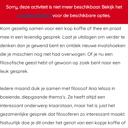
o
o
Sorry, deze activiteit is niet meer beschikbaar. Bekijk het
s
f
actuele aanbod
voor de beschikbare opties.
o
i
Kom gezellig samen voor een kop koffie of thee en praat
f
e
mee in een levendig gesprek. Laat je uitdagen om verder te
i
m
denken dan je gewend bent en ontdek nieuwe invalshoeken
e
e
die je misschien nog niet had overwogen. Of je nu een
m
t
filosofische geest hebt of gewoon op zoek bent naar een
e
k
leuk gesprek.
t
o
k
ff
Iedere maand duik je samen met filosoof Ana Wissa in
o
i
boeiende, diepgaande thema’s. Ze heeft altijd een
ff
e
interessant onderwerp klaarstaan, maar het is juist het
i
gezamenlijke gesprek dat filosoferen zo interessant maakt.
e
Natuurlijk doe je dit onder het genot van een kopje koffie of