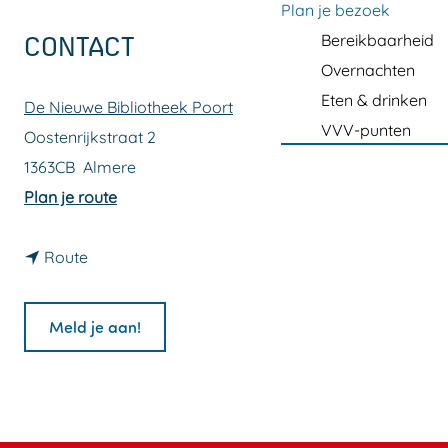
a
Plan je bezoek
g
Bereikbaarheid
CONTACT
e
Overnachten
Eten & drinken
De Nieuwe Bibliotheek Poort
VVV-punten
Oostenrijkstraat 2
1363CB
Almere
n
Plan je route
a
n
a
Route
a
r
a
F
Meld je aan!
r
i
F
l
i
o
l
s