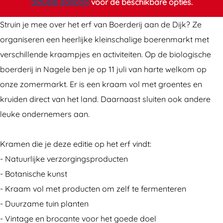
actuele aanbod
voor de beschikbare opties.
e
e
r
n
Struin je mee over het erf van Boerderij aan de Dijk? Ze
e
m
organiseren een heerlijke kleinschalige boerenmarkt met
n
a
verschillende kraampjes en activiteiten. Op de biologische
m
r
boerderij in Nagele ben je op 11 juli van harte welkom op
a
k
onze zomermarkt. Er is een kraam vol met groentes en
r
t
kruiden direct van het land. Daarnaast sluiten ook andere
k
leuke ondernemers aan.
t
Kramen die je deze editie op het erf vindt:
- Natuurlijke verzorgingsproducten
- Botanische kunst
- Kraam vol met producten om zelf te fermenteren
- Duurzame tuin planten
- Vintage en brocante voor het goede doel