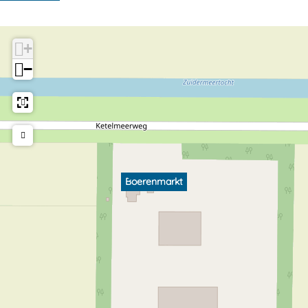
+
−
Boerenmarkt