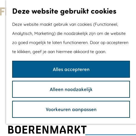
Met kids
Deze website gebruikt cookies
Shoppen
G
Mix & Match jou
Deze website maakt gebruik van cookies (Functioneel,
a
dagje uit
Analytisch, Marketing) die noodzakelijk zijn om de website
n
zo goed mogelijk te laten functioneren. Door op accepteren
a
Agenda
te klikken, geef je aan hiermee akkoord te gaan.
a
De mooiste routes
r
Wandelroutes
Alles accepteren
d
Fietsroutes
e
Wielrenroutes
Alleen noodzakelijk
h
Mountainbikerou
o
Vaarroutes
Voorkeuren aanpassen
m
TOP's
e
Fietspauzepunte
BOERENMARKT
p