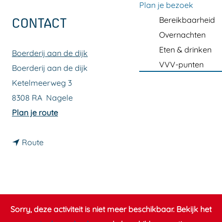
a
Plan je bezoek
g
Bereikbaarheid
CONTACT
e
Overnachten
Eten & drinken
Boerderij aan de dijk
VVV-punten
Boerderij aan de dijk
Ketelmeerweg 3
8308 RA
Nagele
n
Plan je route
a
n
a
Route
a
r
a
B
r
o
B
e
Sorry, deze activiteit is niet meer beschikbaar. Bekijk het
o
r