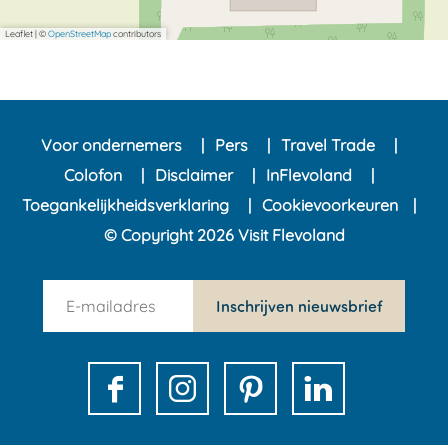
Leaflet
|
©
OpenStreetMap
contributors
Voor ondernemers
Pers
Travel Trade
Colofon
Disclaimer
InFlevoland
Toegankelijkheidsverklaring
Cookievoorkeuren
© Copyright 2026 Visit Flevoland
n
Inschrijven nieuwsbrief
e
w
s
F
I
P
L
l
a
n
i
i
e