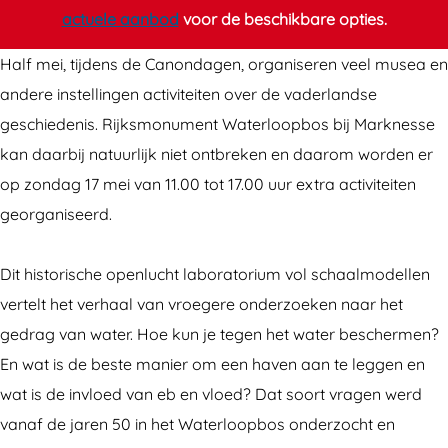
a
o
actuele aanbod
voor de beschikbare opties.
n
n
o
a
Half mei, tijdens de Canondagen, organiseren veel musea en
n
c
andere instellingen activiteiten over de vaderlandse
a
t
geschiedenis. Rijksmonument Waterloopbos bij Marknesse
c
i
kan daarbij natuurlijk niet ontbreken en daarom worden er
t
v
op zondag 17 mei van 11.00 tot 17.00 uur extra activiteiten
i
i
georganiseerd.
v
t
i
e
Dit historische openlucht laboratorium vol schaalmodellen
t
i
vertelt het verhaal van vroegere onderzoeken naar het
e
t
gedrag van water. Hoe kun je tegen het water beschermen?
i
e
En wat is de beste manier om een haven aan te leggen en
t
n
wat is de invloed van eb en vloed? Dat soort vragen werd
e
i
vanaf de jaren 50 in het Waterloopbos onderzocht en