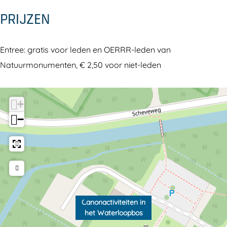
b
s
PRIJZEN
o
s
Entree: gratis voor leden en OERRR-leden van
Natuurmonumenten, € 2,50 voor niet-leden
+
−
Canonactiviteiten in
het Waterloopbos