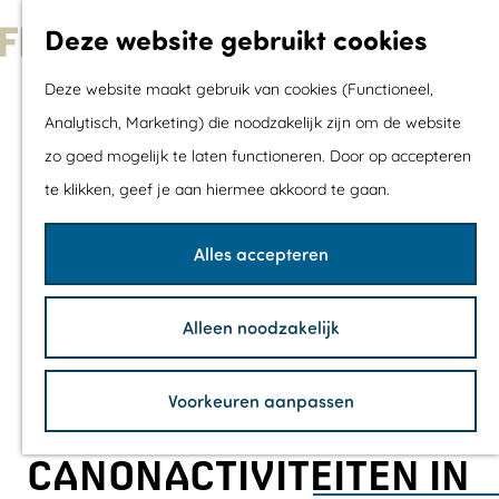
Met kids
Deze website gebruikt cookies
Shoppen
G
Mix & Match jou
Deze website maakt gebruik van cookies (Functioneel,
a
dagje uit
Analytisch, Marketing) die noodzakelijk zijn om de website
n
zo goed mogelijk te laten functioneren. Door op accepteren
a
Agenda
te klikken, geef je aan hiermee akkoord te gaan.
a
De mooiste routes
r
Wandelroutes
Alles accepteren
d
Fietsroutes
e
Wielrenroutes
Alleen noodzakelijk
h
Mountainbikerou
o
Vaarroutes
Voorkeuren aanpassen
m
TOP's
e
Fietspauzepunte
CANONACTIVITEITEN IN
p