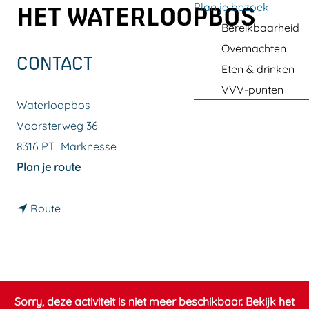
a
Plan je bezoek
HET WATERLOOPBOS
g
Bereikbaarheid
e
Overnachten
CONTACT
Eten & drinken
VVV-punten
Waterloopbos
Voorsterweg 36
8316 PT
Marknesse
n
Plan je route
a
n
a
Route
a
r
a
C
r
a
C
n
Sorry, deze activiteit is niet meer beschikbaar. Bekijk het