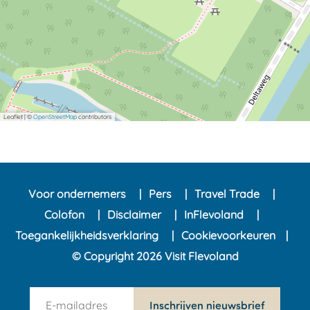
Leaflet
|
©
OpenStreetMap
contributors
Voor ondernemers
Pers
Travel Trade
Colofon
Disclaimer
InFlevoland
Toegankelijkheidsverklaring
Cookievoorkeuren
© Copyright 2026 Visit Flevoland
n
Inschrijven nieuwsbrief