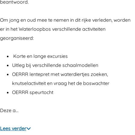
n
n
beantwoord.
i
h
n
e
Om jong en oud mee te nemen in dit rijke verleden, worden
h
t
er in het Waterloopbos verschillende activiteiten
e
W
georganiseerd:
t
a
W
t
Korte en lange excursies
a
e
Uitleg bij verschillende schaalmodellen
t
r
OERRR lentepret met waterdiertjes zoeken,
e
l
knutselactiviteit en vraag het de boswachter
r
o
OERRR speurtocht
l
o
o
p
Deze a…
o
b
p
o
Lees verder