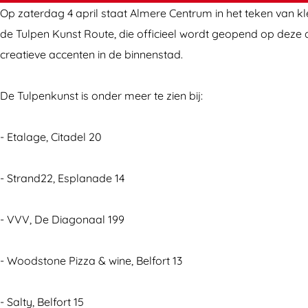
n
n
n
Op zaterdag 4 april staat Almere Centrum in het teken van kle
i
i
g
de Tulpen Kunst Route, die officieel wordt geopend op deze da
n
n
T
creatieve accenten in de binnenstad.
g
g
u
T
T
l
De Tulpenkunst is onder meer te zien bij:
u
u
p
l
l
e
- Etalage, Citadel 20
p
p
n
e
e
K
- Strand22, Esplanade 14
n
n
u
K
K
n
- VVV, De Diagonaal 199
u
u
s
n
n
t
- Woodstone Pizza & wine, Belfort 13
s
s
R
t
t
o
- Salty, Belfort 15