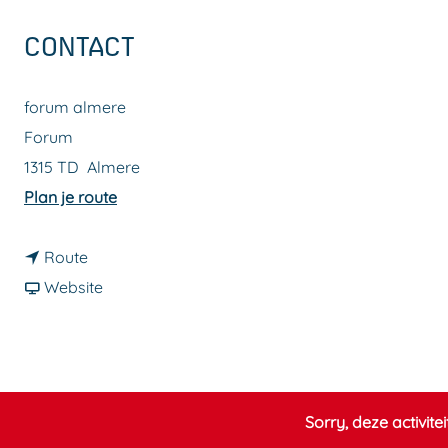
a
CONTACT
g
e
forum almere
Forum
1315 TD
Almere
n
Plan je route
a
n
a
Route
a
v
r
Website
a
a
O
r
n
p
O
O
e
p
p
n
Sorry, deze activite
e
e
i