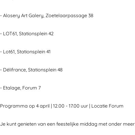
R
R
u
o
o
t
- Alosery Art Galery, Zoetelaarpassage 38
u
u
e
t
t
- LOT61, Stationsplein 42
e
e
- Lot61, Stationsplein 41
- Délifrance, Stationsplein 48
- Etalage, Forum 7
Programma op 4 april | 12.00 - 17.00 uur | Locatie Forum
Je kunt genieten van een feestelijke middag met onder meer