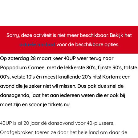
U
0
0
P
U
U
P
P
Sorry, deze activiteit is niet meer beschikbaar. Bekijk het
actuele aanbod
voor de beschikbare opties.
Op zaterdag 28 maart keer 40UP weer terug naar
Poppodium Corneel met de lekkerste 80’s, fijnste 90’s, tofste
00’s, vetste 10’s én meest knallende 20’s hits! Kortom: een
avond die je zeker niet wil missen. Dus pak dus snel de
dansagenda, laat het aan iedereen weten die er ook bij
moet zijn en scoor je tickets nu!
40UP is al 20 jaar dé dansavond voor 40-plussers.
Onafgebroken toeren ze door het hele land om daar de