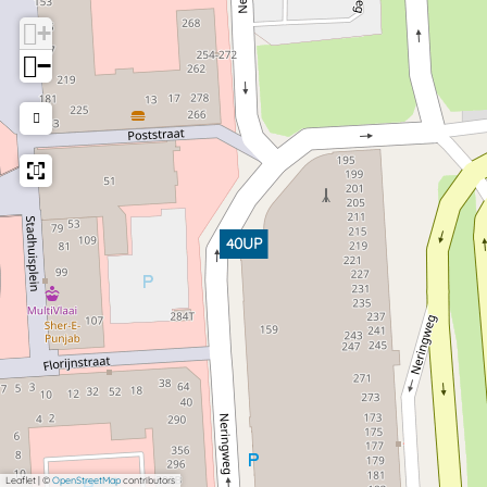
+
−
40UP
Leaflet
|
©
OpenStreetMap
contributors