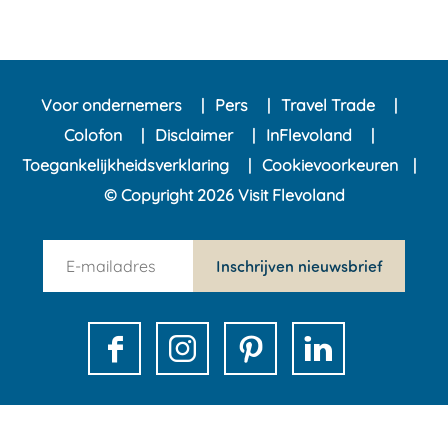
Voor ondernemers
Pers
Travel Trade
Colofon
Disclaimer
InFlevoland
Toegankelijkheidsverklaring
Cookievoorkeuren
© Copyright 2026 Visit Flevoland
n
Inschrijven nieuwsbrief
e
w
s
F
I
P
L
l
a
n
i
i
e
c
s
n
n
t