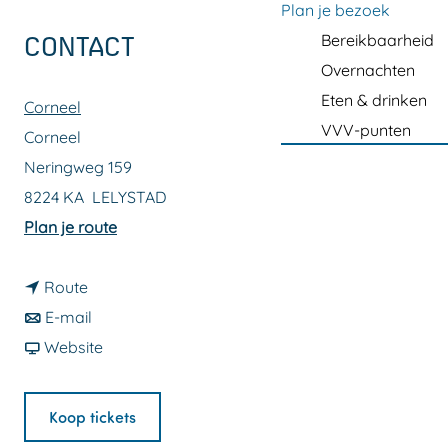
a
Plan je bezoek
g
Bereikbaarheid
CONTACT
e
Overnachten
Eten & drinken
Corneel
VVV-punten
Corneel
Neringweg 159
8224 KA
LELYSTAD
n
Plan je route
a
n
a
Route
a
n
r
E-mail
a
a
v
4
Website
r
a
a
0
4
r
n
U
Koop tickets
0
4
4
P