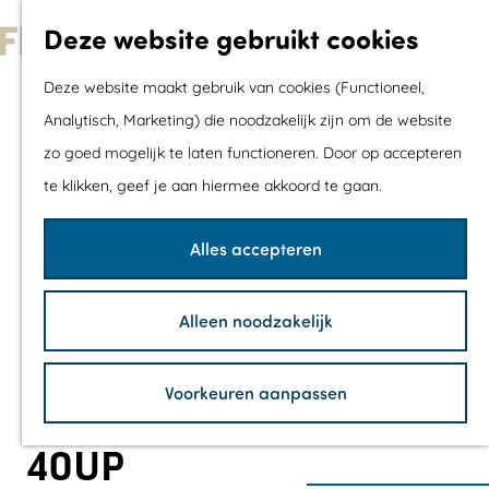
Met kids
Deze website gebruikt cookies
Shoppen
G
Mix & Match jou
Deze website maakt gebruik van cookies (Functioneel,
a
dagje uit
Analytisch, Marketing) die noodzakelijk zijn om de website
n
zo goed mogelijk te laten functioneren. Door op accepteren
a
Agenda
te klikken, geef je aan hiermee akkoord te gaan.
a
De mooiste routes
r
Wandelroutes
Alles accepteren
d
Fietsroutes
e
Wielrenroutes
Alleen noodzakelijk
h
Mountainbikerou
o
Vaarroutes
Voorkeuren aanpassen
m
TOP's
e
Fietspauzepunte
40UP
p