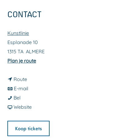
a
CONTACT
g
e
Kunstlinie
Esplanade 10
1315 TA
ALMERE
n
Plan je route
a
n
a
Route
a
n
r
E-mail
M
a
a
M
Bel
a
r
a
v
a
Website
r
M
r
a
r
i
a
M
n
i
Koop tickets
a
r
a
M
a