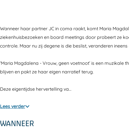
M
i
r
a
M
a
a
i
r
a
g
M
a
i
g
Wanneer haar partner JC in coma raakt, komt Maria Magdalena 
d
a
M
a
d
ziekenhuisbezoeken en board meetings door probeert ze ko
a
g
a
M
a
controle. Maar nu zij degene is die beslist, veranderen ineen
l
d
g
a
l
e
a
d
g
e
‘Maria Magdalena - Vrouw, geen voetnoot’ is een muzikale th
n
l
a
d
n
blijven en pakt ze haar eigen narratief terug.
a
e
l
a
a
:
n
e
l
:
Deze eigentijdse hervertelling va…
v
a
n
e
v
r
:
a
n
r
Lees verder
o
v
:
a
o
u
r
v
:
u
WANNEER
w
o
r
v
w