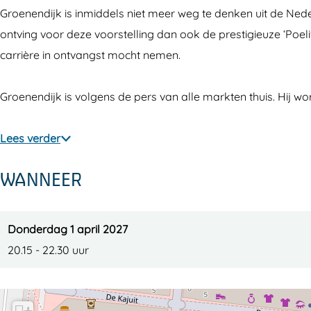
r
h
c
i
r
Groenendijk is inmiddels niet meer weg te denken uit de Nede
d
a
h
c
d
ontving voor deze voorstelling dan ook de prestigieuze ‘Poeli
G
r
a
h
G
carrière in ontvangst mocht nemen.
r
d
r
a
r
o
G
d
r
o
Groenendijk is volgens de pers van alle markten thuis. Hij wo
e
r
G
d
e
n
o
r
G
n
Lees verder
e
e
o
r
e
WANNEER
n
n
e
o
n
d
e
n
e
d
i
n
e
n
i
Donderdag 1 april 2027
j
d
n
e
j
20.15 - 22.30 uur
k
i
d
n
k
j
i
d
k
j
i