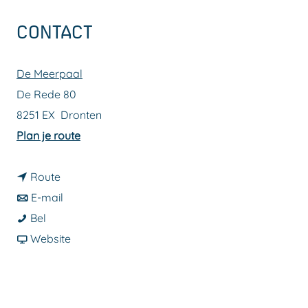
a
CONTACT
g
e
De Meerpaal
De Rede 80
8251 EX
Dronten
n
Plan je route
a
n
a
Route
a
n
r
E-mail
R
a
a
R
Bel
i
r
a
v
i
Website
c
R
r
a
c
h
i
R
n
h
a
c
i
R
a