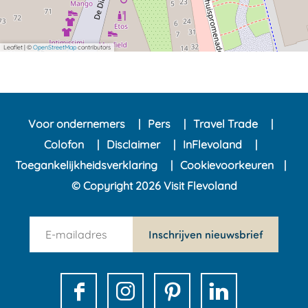
o
o
s
m
m
t
s
s
Leaflet
|
©
OpenStreetMap
contributors
t
t
Voor ondernemers
Pers
Travel Trade
Colofon
Disclaimer
InFlevoland
Toegankelijkheidsverklaring
Cookievoorkeuren
© Copyright 2026 Visit Flevoland
n
Inschrijven nieuwsbrief
e
w
s
F
I
P
L