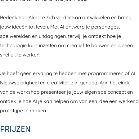
o
o
k
r
r
s
Bedenk hoe Almere zich verder kan ontwikkelen en breng
k
k
h
jouw ideeën tot leven. Met AI ontwerp je personages,
s
s
o
spelwerelden en uitdagingen, terwijl je ontdekt hoe je
h
h
p
technologie kunt inzetten om creatief te bouwen en ideeën
o
o
:
snel uit te werken.
p
p
O
:
:
n
Je hoeft geen ervaring te hebben met programmeren of AI.
O
O
t
Nieuwsgierigheid en creativiteit zijn genoeg. Aan het einde
n
n
w
van de workshop presenteer je jouw eigen spelconcept en
t
t
e
ontdek je hoe AI je kan helpen om van een idee een werkend
w
w
r
prototype te maken.
e
e
p
r
r
A
PRIJZEN
p
p
l