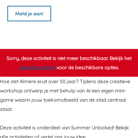
a
a
C
r
n
r
Meld je aan!
C
C
e
r
r
a
e
e
t
a
a
i
t
t
e
Sorry, deze activiteit is niet meer beschikbaar. Bekijk het
i
i
v
actuele aanbod
voor de beschikbare opties.
e
e
e
Hoe ziet Almere eruit over 50 jaar? Tijdens deze creatieve
v
v
A
workshop ontwerp je met behulp van AI een eigen mini-
e
e
I
game waarin jouw toekomstbeeld van de stad centraal
A
A
-
staat.
I
I
w
-
-
o
Deze activiteit is onderdeel van Summer Unlocked! Bekijk
w
w
r
alle activiteiten of vertel ons jouw idee.