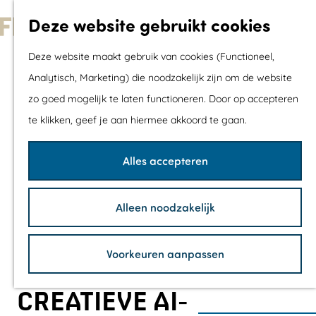
Met kids
Deze website gebruikt cookies
Shoppen
G
Mix & Match jou
Deze website maakt gebruik van cookies (Functioneel,
a
dagje uit
Analytisch, Marketing) die noodzakelijk zijn om de website
n
zo goed mogelijk te laten functioneren. Door op accepteren
a
Agenda
te klikken, geef je aan hiermee akkoord te gaan.
a
De mooiste routes
r
Wandelroutes
Alles accepteren
d
Fietsroutes
e
Wielrenroutes
Alleen noodzakelijk
h
Mountainbikerou
o
Vaarroutes
Voorkeuren aanpassen
m
TOP's
e
Fietspauzepunte
CREATIEVE AI-
p