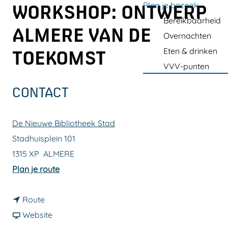
a
Plan je bezoek
WORKSHOP: ONTWERP
g
Bereikbaarheid
ALMERE VAN DE
e
Overnachten
Eten & drinken
TOEKOMST
VVV-punten
CONTACT
De Nieuwe Bibliotheek Stad
Stadhuisplein 101
1315 XP
ALMERE
n
Plan je route
a
n
a
Route
a
v
r
Website