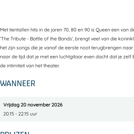
M
e
e
u
M
u
n
e
e
u
s
M
n
e
s
Met tientallen hits in de jaren 70, 80 en 90 is Queen een v
t
u
M
n
t
‘The Tribute - Battle of the Bands’, brengt veel van die konin
G
s
u
M
G
het zijn songs die je vanaf de eerste noot terugbrengen naa
o
t
s
u
o
naar de tijd dat je met een luchtgitaar even dacht dat je 
O
G
t
s
O
de intimiteit van het theater.
n
o
G
t
n
O
o
G
WANNEER
n
O
o
n
O
n
Vrijdag 20 november 2026
20.15 - 22.15 uur