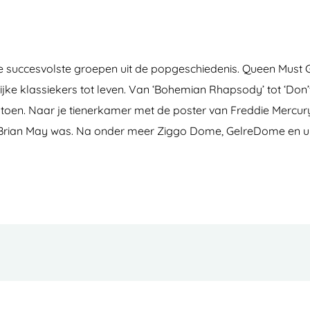
an de succesvolste groepen uit de popgeschiedenis. Queen Mus
klijke klassiekers tot leven. Van ‘Bohemian Rhapsody’ tot ‘Don
r toen. Naar je tienerkamer met de poster van Freddie Mercur
zelf Brian May was. Na onder meer Ziggo Dome, GelreDome en 