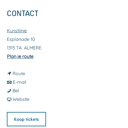
a
CONTACT
g
e
Kunstlinie
Esplanade 10
1315 TA
ALMERE
n
Plan je route
a
n
a
Route
a
n
r
E-mail
Q
a
a
Q
Bel
u
r
a
v
u
Website
e
Q
r
a
e
e
u
Q
n
e
Koop tickets
n
e
u
Q
n