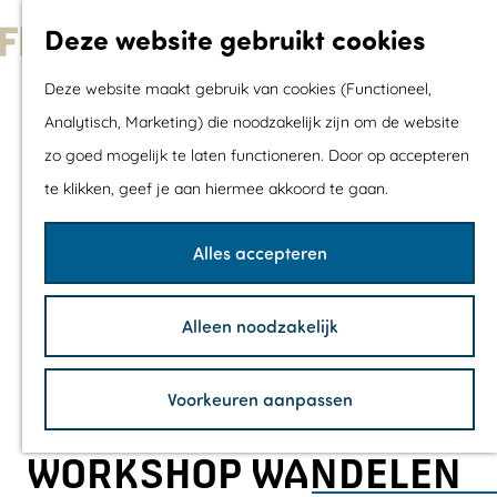
Met kids
Deze website gebruikt cookies
Shoppen
G
Mix & Match jou
Deze website maakt gebruik van cookies (Functioneel,
a
dagje uit
Analytisch, Marketing) die noodzakelijk zijn om de website
n
zo goed mogelijk te laten functioneren. Door op accepteren
a
Agenda
te klikken, geef je aan hiermee akkoord te gaan.
a
De mooiste routes
r
Wandelroutes
Alles accepteren
d
Fietsroutes
e
Wielrenroutes
Alleen noodzakelijk
h
Mountainbikerou
o
Vaarroutes
Voorkeuren aanpassen
m
TOP's
e
Fietspauzepunte
WORKSHOP WANDELEN
p