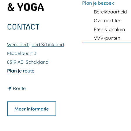
a
Plan je bezoek
& YOGA
g
Bereikbaarheid
e
Overnachten
CONTACT
Eten & drinken
VVV-punten
Werelderfgoed Schokland
Middelbuurt 3
8319 AB
Schokland
n
Plan je route
a
n
a
Route
a
r
a
W
Meer informatie
r
o
W
r