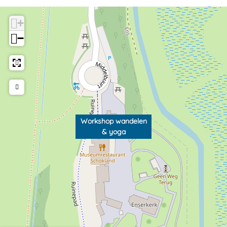
+
−
Workshop wandelen
& yoga