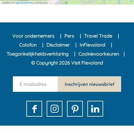
Leaflet
|
©
OpenStreetMap
contributors
Voor ondernemers
Pers
Travel Trade
Colofon
Disclaimer
InFlevoland
Toegankelijkheidsverklaring
Cookievoorkeuren
© Copyright 2026 Visit Flevoland
n
Inschrijven nieuwsbrief
e
w
s
F
I
P
L
l
a
n
i
i
e
c
s
n
n