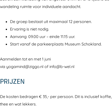
&
o
wandeling ruimte voor individuele aandacht.
y
g
o
a
De groep bestaat uit maximaal 12 personen.
g
Ervaring is niet nodig.
a
Aanvang: 09.00 uur – einde 11.15 uur.
Start vanaf de parkeerplaats Museum Schokland.
Aanmelden tot en met 1 juni
via yogamind@ziggo.nl of info@b-wel.nl
PRIJZEN
De kosten bedragen € 35,- per persoon. Dit is inclusief koffie,
thee en wat lekkers.