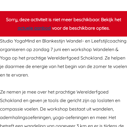
o
k
r
s
k
h
Sorry, deze activiteit is niet meer beschikbaar. Bekijk het
s
o
actuele aanbod
voor de beschikbare opties.
h
p
Studio YogaMind en Blankestijn Wandel- en Leefstijlcoaching
o
w
organiseren op zondag 7 juni een workshop Wandelen &
p
a
Yoga op het prachtige Werelderfgoed Schokland. Ze helpen
w
n
je daarmee de energie van het begin van de zomer te voelen
a
d
en te ervaren.
n
e
d
l
Ze nemen je mee over het prachtige Werelderfgoed
e
e
Schokland en geven je tools die gericht zijn op loslaten en
l
n
compassie voelen. De workshop bestaat uit wandelen,
e
&
ademhalingsoefeningen, yoga-oefeningen en meer. Het
n
y
betreft een wandeling van ongeveer 3 km en er is tijdens de