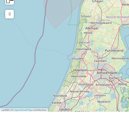
−
Leaflet
|
©
OpenStreetMap
contributors