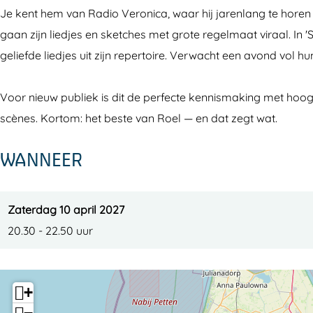
.
l
e
o
.
Je kent hem van Radio Veronica, waar hij jarenlang te horen
V
C
l
e
V
gaan zijn liedjes en sketches met grote regelmaat viraal. In '
e
.
C
l
e
geliefde liedjes uit zijn repertoire. Verwacht een avond vol 
r
V
.
C
r
b
e
V
.
b
Voor nieuw publiek is dit de perfecte kennismaking met hoogt
u
r
e
V
u
scènes. Kortom: het beste van Roel — en dat zegt wat.
r
b
r
e
r
WANNEER
g
u
b
r
g
r
u
b
g
r
u
Zaterdag 10 april 2027
g
r
20.30 - 22.50 uur
g
+