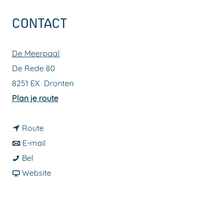
a
CONTACT
g
e
De Meerpaal
De Rede 80
8251 EX
Dronten
n
Plan je route
a
n
a
Route
a
n
r
E-mail
R
a
a
R
Bel
o
r
a
v
o
Website
e
R
r
a
e
l
o
R
n
l
C
e
o
R
C