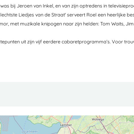
 was bij Jeroen van Inkel, en van zijn optredens in televis
Slechtste Liedjes van de Straat' serveert Roel een heerlijke b
humor, met muzikale knipogen naar zijn helden: Tom Waits, Jimi
epunten uit zijn vijf eerdere cabaretprogramma’s. Voor trouw