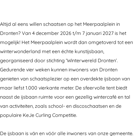
W
r
n
n
i
W
W
t
n
i
i
e
Altijd al eens willen schaatsen op het Meerpaalplein in
t
n
n
r
Dronten? Van 4 december 2026 t/m 7 januari 2027 is het
e
t
t
w
mogelijk! Het Meerpaalplein wordt dan omgetoverd tot een
r
e
e
e
winterwonderland met een échte kunstijsbaan,
w
r
r
r
georganiseerd door stichting ‘Winterwereld Dronten’.
e
w
w
e
Gedurende vier weken kunnen inwoners van Dronten
r
e
e
l
genieten van schaatsplezier op een overdekte ijsbaan van
e
r
r
d
maar liefst 1.000 vierkante meter. De sfeervolle tent biedt
l
e
e
D
naast de ijsbaan ruimte voor een gezellig wintercafé en tal
d
l
l
r
van activiteiten, zoals school- en discoschaatsen en de
D
d
d
o
populaire KeJe Curling Competitie.
r
D
D
n
o
r
r
t
De ijsbaan is ván en vóór alle inwoners van onze gemeente.