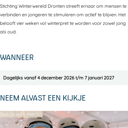
n
o
o
e
Stichting Winterwereld Dronten streeft ernaar om mensen te
t
n
n
n
verbinden en jongeren te stimuleren om actief te blijven. Het
e
t
t
o
belooft vier weken vol winterpret te worden voor zowel jong
n
e
e
p
als oud.
o
n
n
h
p
o
o
e
WANNEER
h
p
p
t
e
h
h
M
t
e
e
e
Dagelijks vanaf 4 december 2026 t/m 7 januari 2027
M
t
t
e
e
M
M
r
NEEM ALVAST EEN KIJKJE
e
e
e
p
r
e
e
a
Bekijk alle media
p
r
r
a
a
p
p
l