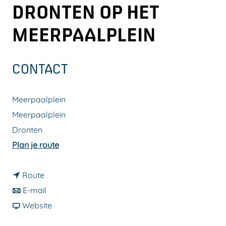
DRONTEN OP HET
a
g
MEERPAALPLEIN
e
CONTACT
Meerpaalplein
Meerpaalplein
Dronten
n
Plan je route
a
n
a
Route
a
n
r
E-mail
a
a
v
W
Website
r
a
a
i