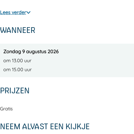
2
0
2
Lees verder
6
2
0
6
2
WANNEER
6
Zondag 9 augustus 2026
om 13.00 uur
om 15.00 uur
PRIJZEN
Gratis
NEEM ALVAST EEN KIJKJE