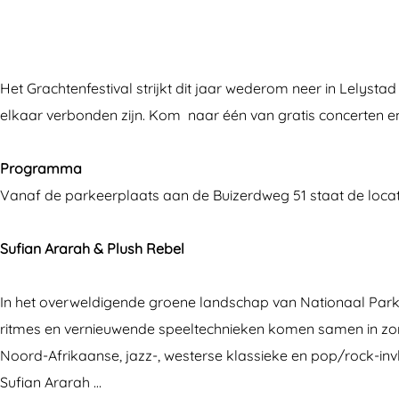
t
c
a
r
t
e
h
c
a
e
n
t
h
c
n
Het Grachtenfestival strijkt dit jaar wederom neer in Lelyst
f
e
t
h
f
elkaar verbonden zijn. Kom naar één van gratis concerten en
e
n
e
t
e
s
f
n
e
s
Programma
t
e
f
n
t
Vanaf de parkeerplaats aan de Buizerdweg 51 staat de locat
i
s
e
f
i
v
t
s
e
v
Sufian Ararah & Plush Rebel
a
i
t
s
a
l
v
i
t
l
In het overweldigende groene landschap van Nationaal Park 
2
a
v
i
2
ritmes en vernieuwende speeltechnieken komen samen in zor
0
l
a
v
0
Noord-Afrikaanse, jazz-, westerse klassieke en pop/rock-inv
2
2
l
a
2
Sufian Ararah …
6
0
2
l
6