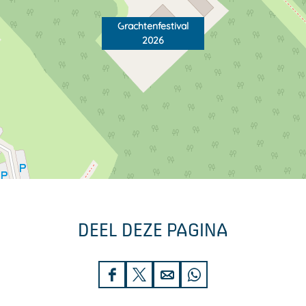
Grachtenfestival
2026
DEEL DEZE PAGINA
D
D
D
D
e
e
e
e