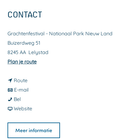
a
CONTACT
g
e
Grachtenfestival - Nationaal Park Nieuw Land
Buizerdweg 51
8245 AA
Lelystad
n
Plan je route
a
n
a
Route
a
n
r
E-mail
G
a
a
G
Bel
r
r
a
v
r
Website
a
G
r
a
a
c
r
G
n
c
Meer informatie
h
a
r
G
h