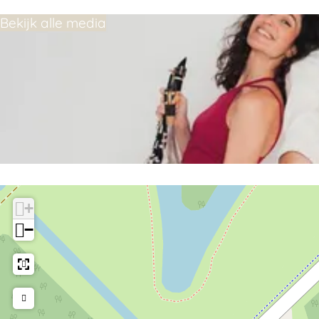
Bekijk alle media
+
−