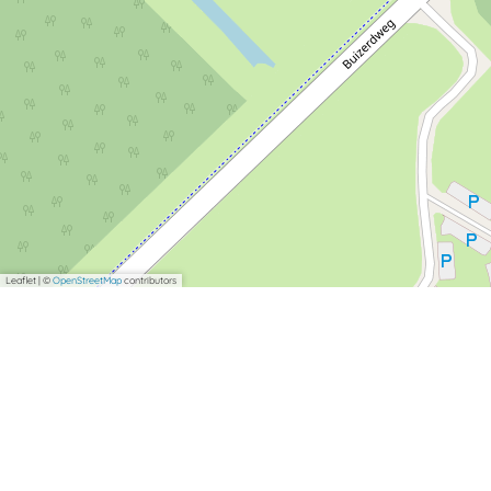
Leaflet
|
©
OpenStreetMap
contributors