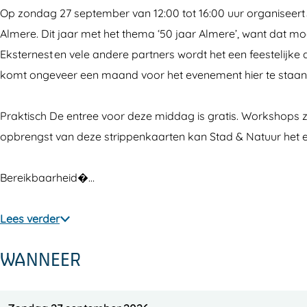
t
f
r
e
t
Op zondag 27 september van 12:00 tot 16:00 uur organiseert 
f
s
f
r
f
Almere. Dit jaar met het thema ‘50 jaar Almere’, want dat m
e
t
s
f
e
Eksternest en vele andere partners wordt het een feesteli
e
f
t
s
e
komt ongeveer een maand voor het evenement hier te staan
s
e
f
t
s
t
e
e
f
t
Praktisch De entree voor deze middag is gratis. Workshops zijn
V
s
e
e
V
opbrengst van deze strippenkaarten kan Stad & Natuur het
r
t
s
e
r
o
V
t
s
o
Bereikbaarheid�…
e
r
V
t
e
g
o
r
V
g
Lees verder
e
e
o
r
e
WANNEER
V
g
e
o
V
o
e
g
e
o
g
V
e
g
g