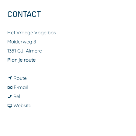
a
CONTACT
g
e
Het Vroege Vogelbos
Muiderweg 8
1351 GJ
Almere
n
Plan je route
a
n
a
Route
a
n
r
E-mail
H
a
a
H
Bel
e
r
a
v
e
Website
r
H
r
a
r
f
e
H
n
f
s
r
e
H
s