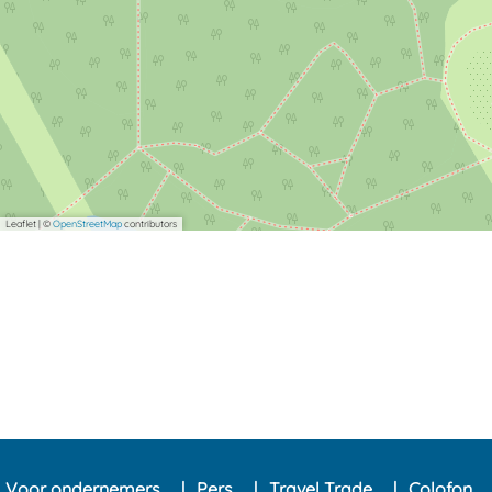
Leaflet
|
©
OpenStreetMap
contributors
Voor ondernemers
Pers
Travel Trade
Colofon