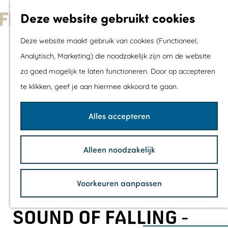
Met kids
Deze website gebruikt cookies
Shoppen
G
Mix & Match jou
Deze website maakt gebruik van cookies (Functioneel,
a
dagje uit
Analytisch, Marketing) die noodzakelijk zijn om de website
n
zo goed mogelijk te laten functioneren. Door op accepteren
a
Agenda
te klikken, geef je aan hiermee akkoord te gaan.
a
De mooiste routes
r
Wandelroutes
Alles accepteren
d
Fietsroutes
e
Wielrenroutes
Alleen noodzakelijk
h
Mountainbikerou
o
Vaarroutes
Voorkeuren aanpassen
m
TOP's
e
Fietspauzepunte
SOUND OF FALLING -
p