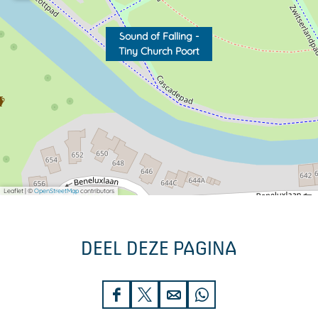
Sound of Falling -
Tiny Church Poort
Leaflet
|
©
OpenStreetMap
contributors
DEEL DEZE PAGINA
D
D
D
D