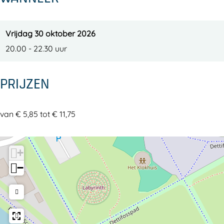
n
C
y
h
C
u
Vrijdag 30 oktober 2026
h
r
20.00 - 22.30 uur
u
c
r
h
PRIJZEN
c
P
h
o
van € 5,85 tot € 11,75
P
o
o
r
+
o
t
−
r
t