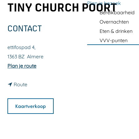
a
Plan je bezoek
TINY CHURCH POORT
g
Bereikbaarheid
e
Overnachten
CONTACT
Eten & drinken
VVV-punten
ettifospad 4,
1363 BZ
Almere
n
Plan je route
a
n
a
Route
a
r
a
S
Kaartverkoop
r
o
S
u
o
n