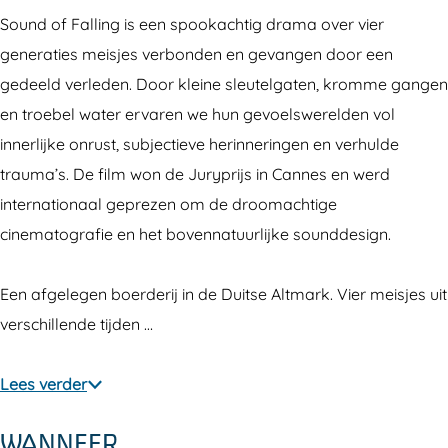
u
d
Sound of Falling is een spookachtig drama over vier
n
o
generaties meisjes verbonden en gevangen door een
d
f
gedeeld verleden. Door kleine sleutelgaten, kromme gangen
o
F
en troebel water ervaren we hun gevoelswerelden vol
f
a
innerlijke onrust, subjectieve herinneringen en verhulde
F
l
trauma’s. De film won de Juryprijs in Cannes en werd
a
l
internationaal geprezen om de droomachtige
l
i
cinematografie en het bovennatuurlijke sounddesign.
l
n
i
g
Een afgelegen boerderij in de Duitse Altmark. Vier meisjes uit
n
-
verschillende tijden …
g
T
-
i
Lees verder
T
n
i
y
WANNEER