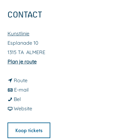
a
CONTACT
g
e
Kunstlinie
Esplanade 10
1315 TA
ALMERE
n
Plan je route
a
n
a
Route
a
n
r
E-mail
C
a
a
C
Bel
r
r
a
v
r
Website
e
C
r
a
e
e
r
C
n
e
Koop tickets
d
e
r
C
d