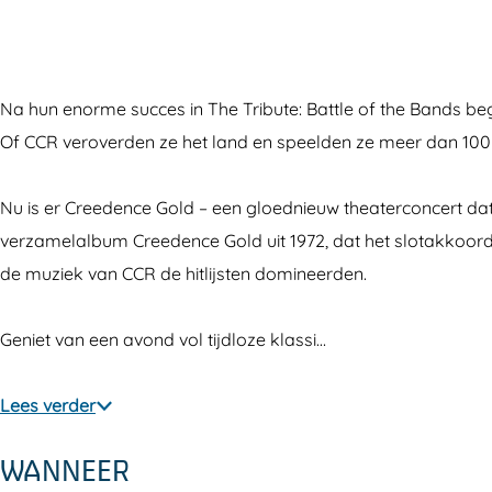
e
e
e
r
e
n
d
e
e
n
c
e
d
e
c
Na hun enorme succes in The Tribute: Battle of the Bands be
e
n
e
d
e
Of CCR veroverden ze het land en speelden ze meer dan 100 
C
c
n
e
C
l
e
c
n
l
Nu is er Creedence Gold – een gloednieuw theaterconcert dat
e
C
e
c
e
verzamelalbum Creedence Gold uit 1972, dat het slotakkoord
a
l
C
e
a
de muziek van CCR de hitlijsten domineerden.
r
e
l
C
r
w
a
e
l
w
Geniet van een avond vol tijdloze klassi…
a
r
a
e
a
t
w
r
a
t
Lees verder
e
a
w
r
e
r
t
a
w
r
WANNEER
R
e
t
a
R