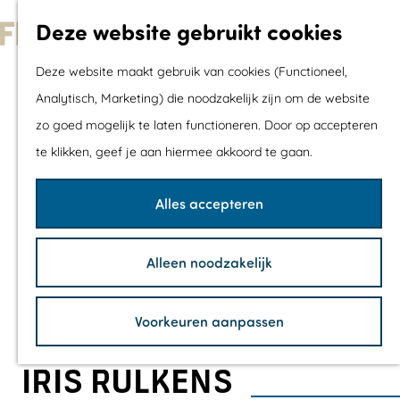
Met kids
Deze website gebruikt cookies
Shoppen
G
Mix & Match jou
Deze website maakt gebruik van cookies (Functioneel,
a
dagje uit
Analytisch, Marketing) die noodzakelijk zijn om de website
n
zo goed mogelijk te laten functioneren. Door op accepteren
a
Agenda
te klikken, geef je aan hiermee akkoord te gaan.
a
De mooiste routes
r
Wandelroutes
Alles accepteren
d
Fietsroutes
e
Wielrenroutes
Alleen noodzakelijk
h
Mountainbikerou
o
Vaarroutes
Voorkeuren aanpassen
m
TOP's
e
Fietspauzepunte
IRIS RULKENS
p