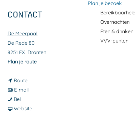
a
Plan je bezoek
g
Bereikbaarheid
CONTACT
e
Overnachten
Eten & drinken
De Meerpaal
VVV-punten
De Rede 80
8251 EX
Dronten
n
Plan je route
a
n
a
Route
a
n
r
E-mail
I
a
a
I
Bel
r
r
a
v
r
Website
i
I
r
a
i
s
r
I
n
s
R
i
r
I
R