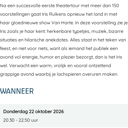
u
s
i
r
u
Na een succesvolle eerste theatertour met meer dan 150
l
R
s
i
l
voorstellingen gaat Iris Rulkens opnieuw het land in met
k
u
R
s
k
haar gloednieuwe show Van Harte. In deze voorstelling zie je
e
l
u
R
e
Iris zoals je haar kent: herkenbare typetjes, muziek, bizarre
n
k
l
u
n
situaties en hilarische anekdotes. Alles staat in het teken van
s
e
k
l
s
feest, en niet voor niets, want als iemand het publiek een
n
e
k
avond vol energie, humor en plezier bezorgt, dan is het Iris
s
n
e
wel. Verwacht een warm, vrolijk en vooral ontzettend
s
n
grappige avond waarbij je lachspieren overuren maken.
s
WANNEER
Donderdag 22 oktober 2026
20.30 - 22.50 uur