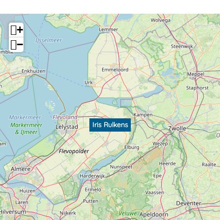
+
−
Iris Rulkens