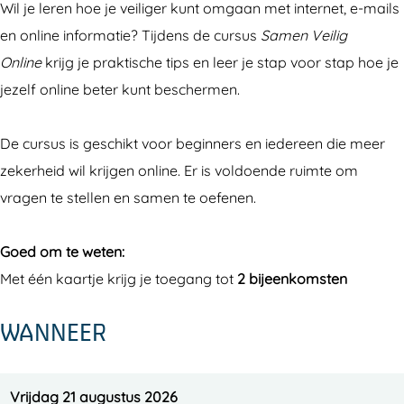
Wil je leren hoe je veiliger kunt omgaan met internet, e-mails
e
V
en online informatie? Tijdens de cursus
Samen Veilig
n
e
Online
krijg je praktische tips en leer je stap voor stap hoe je
V
i
jezelf online beter kunt beschermen.
e
l
i
i
De cursus is geschikt voor beginners en iedereen die meer
l
g
zekerheid wil krijgen online. Er is voldoende ruimte om
i
O
vragen te stellen en samen te oefenen.
g
n
O
l
Goed om te weten:
n
i
Met één kaartje krijg je toegang tot
2 bijeenkomsten
l
n
i
e
WANNEER
n
e
Vrijdag 21 augustus 2026