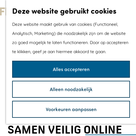
Met kids
Deze website gebruikt cookies
Shoppen
G
Mix & Match jou
Deze website maakt gebruik van cookies (Functioneel,
a
dagje uit
Analytisch, Marketing) die noodzakelijk zijn om de website
n
zo goed mogelijk te laten functioneren. Door op accepteren
a
Agenda
te klikken, geef je aan hiermee akkoord te gaan.
a
De mooiste routes
r
Wandelroutes
Alles accepteren
d
Fietsroutes
e
Wielrenroutes
Alleen noodzakelijk
h
Mountainbikerou
o
Vaarroutes
Voorkeuren aanpassen
m
TOP's
e
Fietspauzepunte
SAMEN VEILIG ONLINE
p