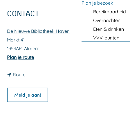
a
Plan je bezoek
g
Bereikbaarheid
CONTACT
e
Overnachten
Eten & drinken
De Nieuwe Bibliotheek Haven
VVV-punten
Markt 41
1354AP
Almere
n
Plan je route
a
n
a
Route
a
r
a
S
Meld je aan!
r
a
S
m
a
e
m
n