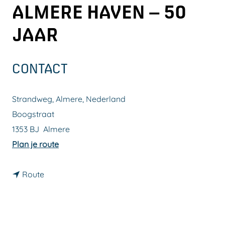
ALMERE HAVEN – 50
a
g
JAAR
e
CONTACT
Strandweg, Almere, Nederland
Boogstraat
1353 BJ
Almere
n
Plan je route
a
n
a
Route
a
r
a
V
r
o