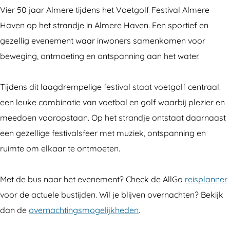
V
e
Vier 50 jaar Almere tijdens het Voetgolf Festival Almere
o
t
Haven op het strandje in Almere Haven. Een sportief en
e
g
gezellig evenement waar inwoners samenkomen voor
t
o
beweging, ontmoeting en ontspanning aan het water.
g
l
o
f
Tijdens dit laagdrempelige festival staat voetgolf centraal:
l
F
een leuke combinatie van voetbal en golf waarbij plezier en
f
e
meedoen vooropstaan. Op het strandje ontstaat daarnaast
F
s
een gezellige festivalsfeer met muziek, ontspanning en
e
t
ruimte om elkaar te ontmoeten.
s
i
t
v
Met de bus naar het evenement? Check de AllGo
reisplanner
i
a
voor de actuele bustijden. Wil je blijven overnachten? Bekijk
v
l
dan de
overnachtingsmogelijkheden
.
a
A