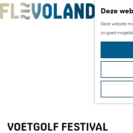
Deze webs
G
Deze website maa
a
zo goed mogelijk
n
a
a
r
d
e
h
o
m
e
VOETGOLF FESTIVAL
p