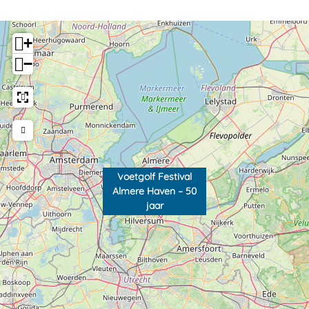
j
a
a
r
+
a
−
r
Voetgolf Festival
Almere Haven – 50
jaar