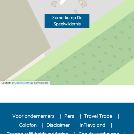
Zomerkamp De
Speelwildernis
Leaflet
|
©
OpenStreetMap
contributors
Voor ondernemers
Pers
Travel Trade
Colofon
Disclaimer
InFlevoland