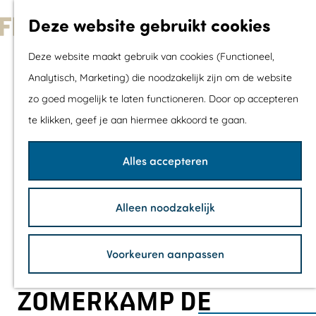
Met kids
Deze website gebruikt cookies
Shoppen
G
Mix & Match jou
Deze website maakt gebruik van cookies (Functioneel,
a
dagje uit
Analytisch, Marketing) die noodzakelijk zijn om de website
n
zo goed mogelijk te laten functioneren. Door op accepteren
a
Agenda
te klikken, geef je aan hiermee akkoord te gaan.
a
De mooiste routes
r
Wandelroutes
Alles accepteren
d
Fietsroutes
e
Wielrenroutes
Alleen noodzakelijk
h
Mountainbikerou
o
Vaarroutes
Voorkeuren aanpassen
m
TOP's
e
Fietspauzepunte
ZOMERKAMP DE
p