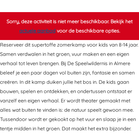
o
e
m
r
e
k
Sorry, deze activiteit is niet meer beschikbaar. Bekijk het
r
a
actuele aanbod
voor de beschikbare opties.
k
m
Reserveer dit supertoffe zomerkamp voor kids van 8-14 jaar.
a
p
Samen verdwalen in het groen, vuur maken en een eigen
m
D
verhaal tot leven brengen. Bij De Speelwildernis in Almere
p
e
beleef je een paar dagen vol buiten zijn, fantasie en samen
D
S
creëren. In dit kamp duiken jullie het bos in. De kids gaan
e
p
bouwen, spelen en ontdekken, en ondertussen ontstaat er
S
e
vanzelf een eigen verhaal. Er wordt theater gemaakt met
p
e
alles wat buiten te vinden is: de natuur speelt gewoon mee.
e
l
Tussendoor wordt er gekookt op het vuur en slaap je in een
e
w
tentje midden in het groen. Dat maakt het extra bijzonder.
l
i