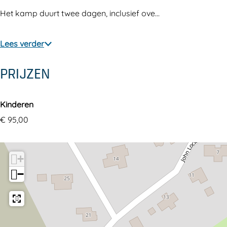
w
l
Het kamp duurt twee dagen, inclusief ove…
i
d
l
e
Lees verder
d
r
e
n
PRIJZEN
r
i
n
s
Kinderen
i
€ 95,00
s
+
−