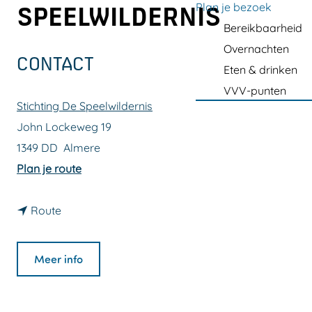
a
Plan je bezoek
SPEELWILDERNIS
g
Bereikbaarheid
e
Overnachten
CONTACT
Eten & drinken
VVV-punten
Stichting De Speelwildernis
John Lockeweg 19
1349 DD
Almere
n
Plan je route
a
n
a
Route
a
r
a
Z
Meer info
r
o
Z
m