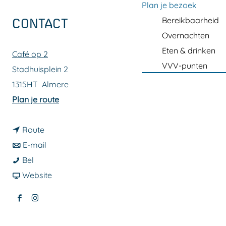
a
Plan je bezoek
g
Bereikbaarheid
CONTACT
e
Overnachten
Eten & drinken
Café op 2
VVV-punten
Stadhuisplein 2
1315HT
Almere
n
Plan je route
a
n
a
Route
a
n
r
E-mail
F
a
a
F
Bel
i
r
a
v
i
Website
e
F
r
a
e
F
I
s
i
F
n
s
a
n
t
e
i
F
t