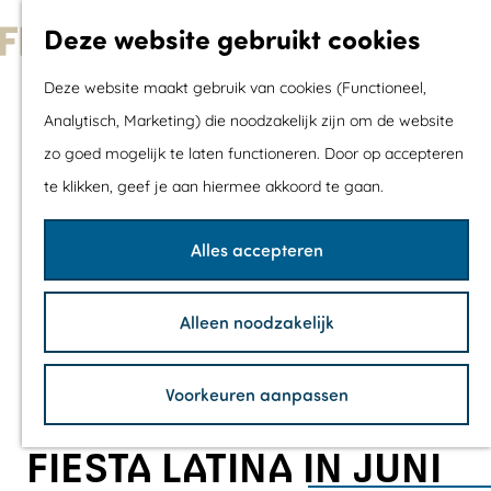
Met kids
Deze website gebruikt cookies
Shoppen
G
Mix & Match jou
Deze website maakt gebruik van cookies (Functioneel,
a
dagje uit
Analytisch, Marketing) die noodzakelijk zijn om de website
n
zo goed mogelijk te laten functioneren. Door op accepteren
a
Agenda
te klikken, geef je aan hiermee akkoord te gaan.
a
De mooiste routes
r
Wandelroutes
Alles accepteren
d
Fietsroutes
e
Wielrenroutes
Alleen noodzakelijk
h
Mountainbikerou
o
Vaarroutes
Voorkeuren aanpassen
m
TOP's
e
Fietspauzepunte
FIESTA LATINA IN JUNI
p