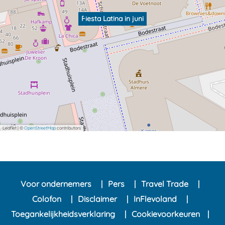
i
n
Fiesta Latina in juni
i
Leaflet
|
©
OpenStreetMap
contributors
Voor ondernemers
Pers
Travel Trade
Colofon
Disclaimer
InFlevoland
Toegankelijkheidsverklaring
Cookievoorkeuren