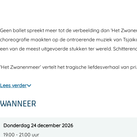
a
Z
t
e
a
n
w
Z
t
n
e
a
w
Z
e
Geen ballet spreekt meer tot de verbeelding dan ‘Het Zwanenm
n
n
a
w
n
choreografie maakten op de ontroerende muziek van Tsjaikovs
m
e
n
a
m
een van de meest uitgevoerde stukken ter wereld. Schitteren
e
n
e
n
e
e
m
n
e
e
‘Het Zwanenmeer’ vertelt het tragische liefdes­verhaal van pri
r
e
m
n
r
(
e
e
m
(
Lees verder
6
r
e
e
6
-
(
r
e
-
WANNEER
9
6
(
r
9
9
-
6
(
9
j
9
-
6
j
Donderdag 24 december 2026
a
9
9
-
a
19.00 - 21.00 uur