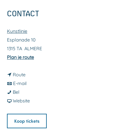
a
CONTACT
g
e
Kunstlinie
Esplanade 10
1315 TA
ALMERE
n
Plan je route
a
n
a
Route
a
n
r
E-mail
H
a
a
H
Bel
e
r
a
v
e
Website
t
H
r
a
t
Z
e
H
n
Z
Koop tickets
w
t
e
H
w