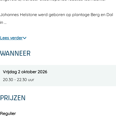
e
d
n
a
e
r
D
d
n
r
Johannes Helstone werd geboren op plantage Berg en Dal
G
e
D
d
G
in …
o
r
e
D
o
d
G
r
e
d
Lees verder
e
o
G
r
e
n
d
o
G
n
WANNEER
e
d
o
n
e
d
n
e
Vrijdag 2 oktober 2026
n
20.30 - 22.30 uur
PRIJZEN
Regulier