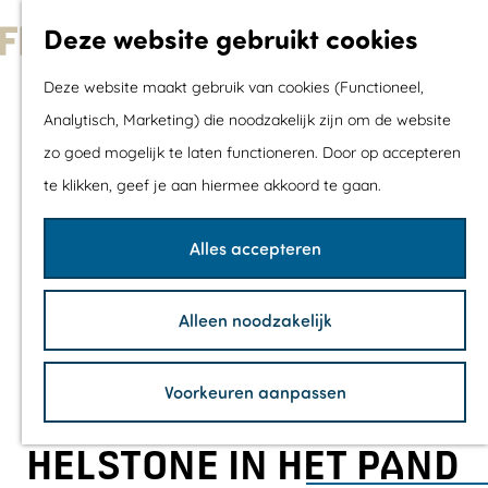
Met kids
Deze website gebruikt cookies
Shoppen
G
Mix & Match jou
Deze website maakt gebruik van cookies (Functioneel,
a
dagje uit
Analytisch, Marketing) die noodzakelijk zijn om de website
n
zo goed mogelijk te laten functioneren. Door op accepteren
a
Agenda
te klikken, geef je aan hiermee akkoord te gaan.
a
De mooiste routes
r
Wandelroutes
Alles accepteren
d
Fietsroutes
e
Wielrenroutes
Alleen noodzakelijk
h
Mountainbikerou
o
Vaarroutes
Voorkeuren aanpassen
m
TOP's
e
Fietspauzepunte
HELSTONE IN HET PAND
p