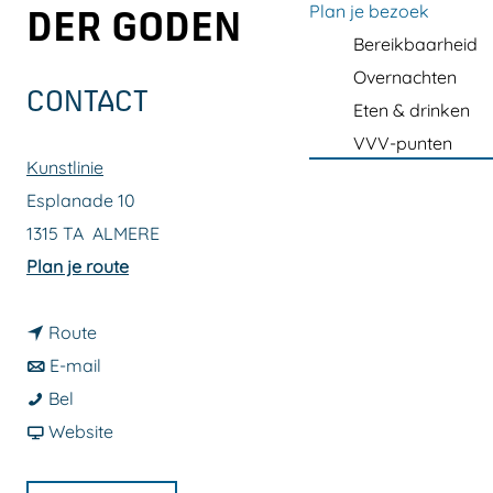
a
Plan je bezoek
DER GODEN
g
Bereikbaarheid
e
Overnachten
CONTACT
Eten & drinken
VVV-punten
Kunstlinie
Esplanade 10
1315 TA
ALMERE
n
Plan je route
a
n
a
Route
a
n
r
E-mail
H
a
a
H
Bel
e
r
a
v
e
Website
l
H
r
a
l