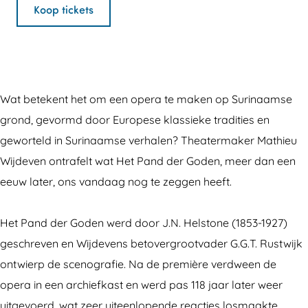
s
e
H
n
s
Koop tickets
t
l
e
H
t
o
s
l
e
o
n
t
s
l
n
e
o
t
s
e
Wat betekent het om een opera te maken op Surinaamse
i
n
o
t
i
grond, gevormd door Europese klassieke tradities en
n
e
n
o
n
geworteld in Surinaamse verhalen? Theatermaker Mathieu
H
i
e
n
H
Wijdeven ontrafelt wat Het Pand der Goden, meer dan een
e
n
i
e
e
eeuw later, ons vandaag nog te zeggen heeft.
t
H
n
i
t
P
e
H
n
P
Het Pand der Goden werd door J.N. Helstone (1853-1927)
a
t
e
H
a
geschreven en Wijdevens betovergrootvader G.G.T. Rustwijk
n
P
t
e
n
ontwierp de scenografie. Na de première verdween de
d
a
P
t
d
opera in een archiefkast en werd pas 118 jaar later weer
D
n
a
P
D
uitgevoerd, wat zeer uiteenlopende reacties losmaakte.