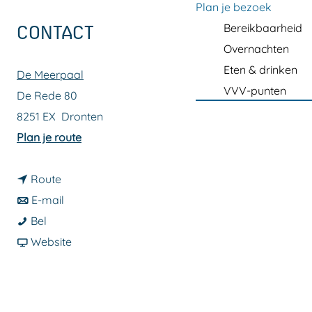
a
Plan je bezoek
g
Bereikbaarheid
CONTACT
e
Overnachten
Eten & drinken
De Meerpaal
VVV-punten
De Rede 80
8251 EX
Dronten
n
Plan je route
a
n
a
Route
a
n
r
E-mail
P
a
a
P
Bel
a
r
a
v
a
Website
u
P
r
a
u
l
a
P
n
l
H
u
a
P
H