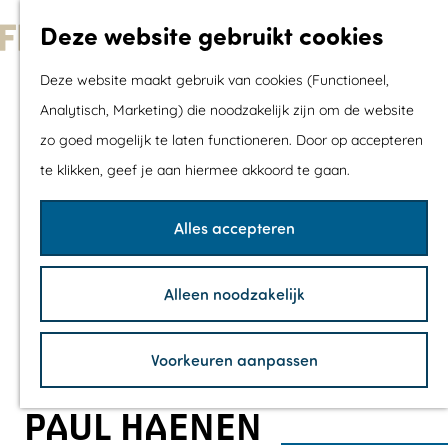
Met kids
Deze website gebruikt cookies
Shoppen
G
Mix & Match jou
Deze website maakt gebruik van cookies (Functioneel,
a
dagje uit
Analytisch, Marketing) die noodzakelijk zijn om de website
n
zo goed mogelijk te laten functioneren. Door op accepteren
a
Agenda
te klikken, geef je aan hiermee akkoord te gaan.
a
De mooiste routes
r
Wandelroutes
Alles accepteren
d
Fietsroutes
e
Wielrenroutes
Alleen noodzakelijk
h
Mountainbikerou
o
Vaarroutes
Voorkeuren aanpassen
m
TOP's
e
Fietspauzepunte
PAUL HAENEN
p