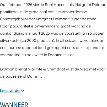
a
l
u
a
a
Op 1 februari 2026 vierde Paul Haenen als Margreet Dolman
e
H
l
u
e
pontificaal in de grote zaal van het Amsterdamse
n
a
H
l
n
Concertgebouw dat Margreet Dolman 50 jaar bestond.
e
e
a
H
e
Haar populariteit is onverminderd groot want na de
n
n
e
a
n
aankondiging in maart 2025 was de voorstelling in 5 dagen
e
n
e
uitverkocht (ca 2000 plaatsen). In dit seizoen wordt hieraan
n
e
n
een tournee door het land gekoppeld en is deze bijzondere
n
e
voorstelling nu ook weer in Dronten te zien.
n
Dolman brengt Warmte & Gremdaat wijst de Weg met voor
de pauze eerst Dammi…
Lees verder
WANNEER