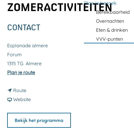
a
Plan je bezoek
ZOMERACTIVITEITEN
g
Bereikbaarheid
e
Overnachten
CONTACT
Eten & drinken
VVV-punten
Esplanade almere
Forum
1315 TG
Almere
n
Plan je route
a
n
a
Route
a
v
r
Website
a
a
K
r
n
i
Bekijk het programma
K
K
d