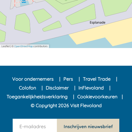
Leaflet
|
©
OpenStreetMap
contributors
Voor ondernemers
Pers
Travel Trade
Colofon
Disclaimer
InFlevoland
Toegankelijkheidsverklaring
Cookievoorkeuren
© Copyright 2026 Visit Flevoland
n
Inschrijven nieuwsbrief
e