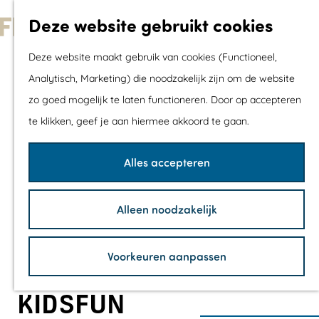
Met kids
Deze website gebruikt cookies
Shoppen
G
Mix & Match jou
Deze website maakt gebruik van cookies (Functioneel,
a
dagje uit
Analytisch, Marketing) die noodzakelijk zijn om de website
n
zo goed mogelijk te laten functioneren. Door op accepteren
a
Agenda
te klikken, geef je aan hiermee akkoord te gaan.
a
De mooiste routes
r
Wandelroutes
Alles accepteren
d
Fietsroutes
e
Wielrenroutes
Alleen noodzakelijk
h
Mountainbikerou
o
Vaarroutes
Voorkeuren aanpassen
m
TOP's
e
Fietspauzepunte
KIDSFUN
p