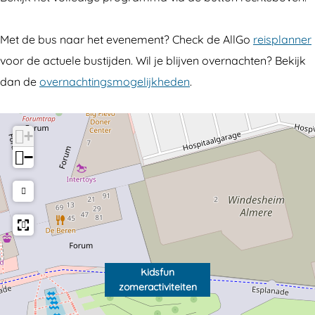
v
v
t
i
i
e
Met de bus naar het evenement? Check de AllGo
reisplanner
t
t
i
voor de actuele bustijden. Wil je blijven overnachten? Bekijk
e
e
t
dan de
overnachtingsmogelijkheden
.
i
i
e
t
t
n
e
e
+
n
n
−
Kidsfun
zomeractiviteiten