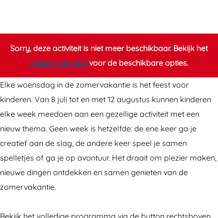
i
i
s
d
d
f
s
s
u
f
f
n
Sorry, deze activiteit is niet meer beschikbaar. Bekijk het
u
u
z
actuele aanbod
voor de beschikbare opties.
n
n
o
Elke woensdag in de zomervakantie is het feest voor
z
z
m
kinderen. Van 8 juli tot en met 12 augustus kunnen kinderen
o
o
e
elke week meedoen aan een gezellige activiteit met een
m
m
r
nieuw thema. Geen week is hetzelfde: de ene keer ga je
e
e
a
creatief aan de slag, de andere keer speel je samen
r
r
c
spelletjes of ga je op avontuur. Het draait om plezier maken,
a
a
t
nieuwe dingen ontdekken en samen genieten van de
c
c
i
zomervakantie.
t
t
v
i
i
i
Bekijk het volledige programma via de button rechtsboven.