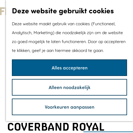
Met kids
Deze website gebruikt cookies
Shoppen
G
Mix & Match jou
Deze website maakt gebruik van cookies (Functioneel,
a
dagje uit
Analytisch, Marketing) die noodzakelijk zijn om de website
n
zo goed mogelijk te laten functioneren. Door op accepteren
a
Agenda
te klikken, geef je aan hiermee akkoord te gaan.
a
De mooiste routes
r
Wandelroutes
Alles accepteren
d
Fietsroutes
e
Wielrenroutes
Alleen noodzakelijk
h
Mountainbikerou
o
Vaarroutes
Voorkeuren aanpassen
m
TOP's
e
Fietspauzepunte
COVERBAND ROYAL
p