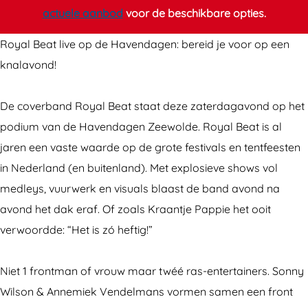
v
v
r
actuele aanbod
voor de beschikbare opties.
e
e
b
r
r
a
Royal Beat live op de Havendagen: bereid je voor op een
b
b
n
knalavond!
a
a
d
n
n
R
De coverband Royal Beat staat deze zaterdagavond op het
d
d
o
podium van de Havendagen Zeewolde. Royal Beat is al
R
R
y
jaren een vaste waarde op de grote festivals en tentfeesten
o
o
a
in Nederland (en buitenland). Met explosieve shows vol
y
y
l
medleys, vuurwerk en visuals blaast de band avond na
a
a
B
avond het dak eraf. Of zoals Kraantje Pappie het ooit
l
l
e
verwoordde: “Het is zó heftig!”
B
B
a
e
e
t
Niet 1 frontman of vrouw maar twéé ras-entertainers. Sonny
a
a
Wilson & Annemiek Vendelmans vormen samen een front