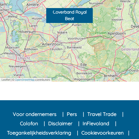
Coverband Royal
Beat
Leaflet
|
©
OpenStreetMap
contributors
Voor ondernemers
Pers
Travel Trade
Colofon
Disclaimer
InFlevoland
Toegankelijkheidsverklaring
Cookievoorkeuren