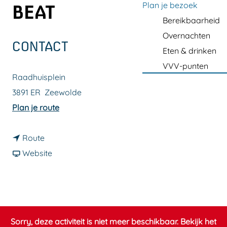
a
Plan je bezoek
BEAT
g
Bereikbaarheid
e
Overnachten
CONTACT
Eten & drinken
VVV-punten
Raadhuisplein
3891 ER
Zeewolde
n
Plan je route
a
n
a
Route
a
v
r
Website
a
a
C
r
n
o
C
C
v
o
o
e
Sorry, deze activiteit is niet meer beschikbaar. Bekijk het