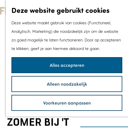
Met kids
Deze website gebruikt cookies
Shoppen
G
Mix & Match jou
Deze website maakt gebruik van cookies (Functioneel,
a
dagje uit
Analytisch, Marketing) die noodzakelijk zijn om de website
n
zo goed mogelijk te laten functioneren. Door op accepteren
a
Agenda
te klikken, geef je aan hiermee akkoord te gaan.
a
De mooiste routes
r
Wandelroutes
Alles accepteren
d
Fietsroutes
e
Wielrenroutes
Alleen noodzakelijk
h
Mountainbikerou
o
Vaarroutes
Voorkeuren aanpassen
m
TOP's
e
Fietspauzepunte
ZOMER BIJ 'T
p