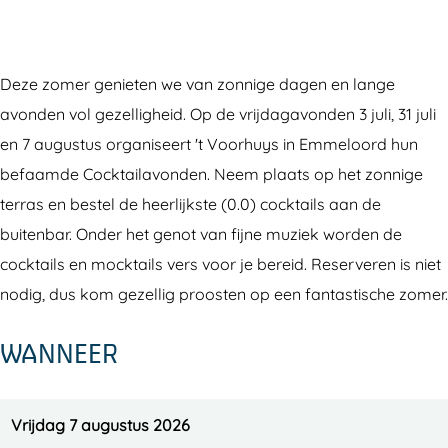
Z
m
o
e
m
r
Deze zomer genieten we van zonnige dagen en lange
e
b
avonden vol gezelligheid. Op de vrijdagavonden 3 juli, 31 juli
r
i
en 7 augustus organiseert 't Voorhuys in Emmeloord hun
b
j
befaamde Cocktailavonden. Neem plaats op het zonnige
i
'
terras en bestel de heerlijkste (0.0) cocktails aan de
j
t
buitenbar. Onder het genot van fijne muziek worden de
'
V
cocktails en mocktails vers voor je bereid. Reserveren is niet
t
o
nodig, dus kom gezellig proosten op een fantastische zomer.
V
o
o
r
WANNEER
o
h
r
u
h
y
Vrijdag 7 augustus 2026