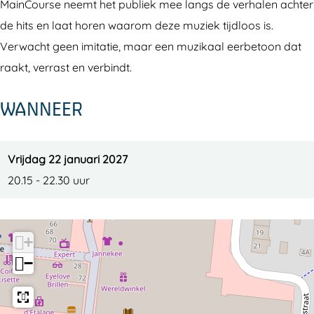
e
r
u
o
e
MainCourse neemt het publiek mee langs de verhalen achter
s
r
u
de hits en laat horen waarom deze muziek tijdloos is.
e
s
r
Verwacht geen imitatie, maar een muzikaal eerbetoon dat
e
s
raakt, verrast en verbindt.
e
WANNEER
Vrijdag 22 januari 2027
20.15 - 22.30 uur
+
−