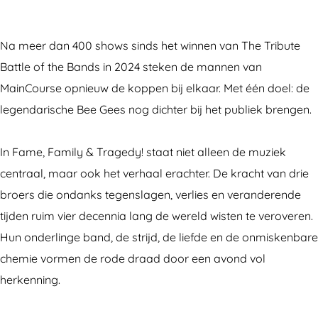
G
e
B
n
G
e
e
e
B
e
e
G
e
e
e
Na meer dan 400 shows sinds het winnen van The Tribute
s
e
G
e
s
Battle of the Bands in 2024 steken de mannen van
b
e
e
G
b
MainCourse opnieuw de koppen bij elkaar. Met één doel: de
y
s
e
e
y
legendarische Bee Gees nog dichter bij het publiek brengen.
M
b
s
e
M
a
y
b
s
a
In Fame, Family & Tragedy! staat niet alleen de muziek
i
M
y
b
i
centraal, maar ook het verhaal erachter. De kracht van drie
n
a
M
y
n
broers die ondanks tegenslagen, verlies en veranderende
c
i
a
M
c
tijden ruim vier decennia lang de wereld wisten te veroveren.
o
n
i
a
o
Hun onderlinge band, de strijd, de liefde en de onmiskenbare
u
c
n
i
u
chemie vormen de rode draad door een avond vol
r
o
c
n
r
herkenning.
s
u
o
c
s