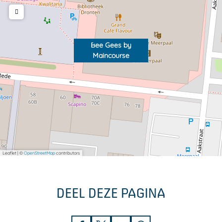
Bee Gees by
Maincourse
Leaflet
|
©
OpenStreetMap
contributors
DEEL DEZE PAGINA