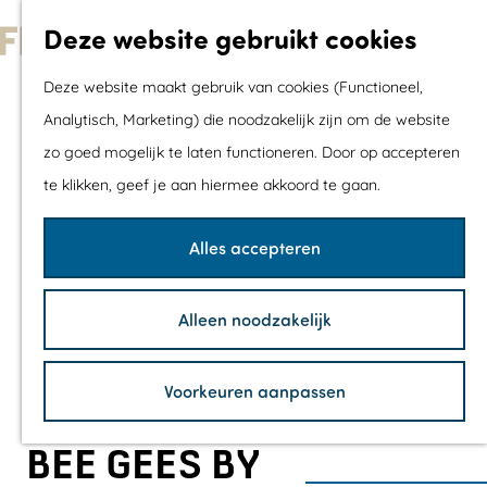
Met kids
Deze website gebruikt cookies
Shoppen
G
Mix & Match jou
Deze website maakt gebruik van cookies (Functioneel,
a
dagje uit
Analytisch, Marketing) die noodzakelijk zijn om de website
n
zo goed mogelijk te laten functioneren. Door op accepteren
a
Agenda
te klikken, geef je aan hiermee akkoord te gaan.
a
De mooiste routes
r
Wandelroutes
Alles accepteren
d
Fietsroutes
e
Wielrenroutes
Alleen noodzakelijk
h
Mountainbikerou
o
Vaarroutes
Voorkeuren aanpassen
m
TOP's
e
Fietspauzepunte
BEE GEES BY
p