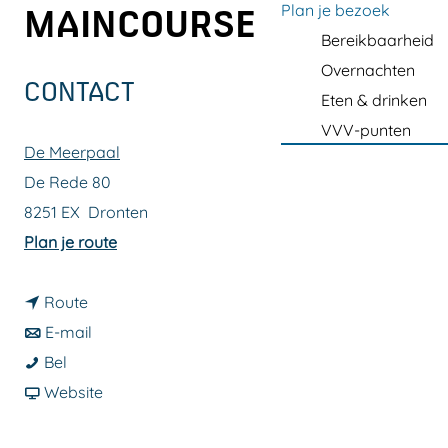
a
Plan je bezoek
MAINCOURSE
g
Bereikbaarheid
e
Overnachten
CONTACT
Eten & drinken
VVV-punten
De Meerpaal
De Rede 80
8251 EX
Dronten
n
Plan je route
a
n
a
Route
a
n
r
E-mail
B
a
a
B
Bel
e
r
a
v
e
Website
e
B
r
a
e