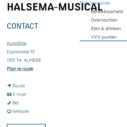
a
Plan je bezoek
HALSEMA-MUSICAL
g
Bereikbaarheid
e
Overnachten
CONTACT
Eten & drinken
VVV-punten
Kunstlinie
Esplanade 10
1315 TA
ALMERE
n
Plan je route
a
n
a
Route
a
n
r
E-mail
V
a
a
V
Bel
O
r
a
v
O
Website
O
V
r
a
O