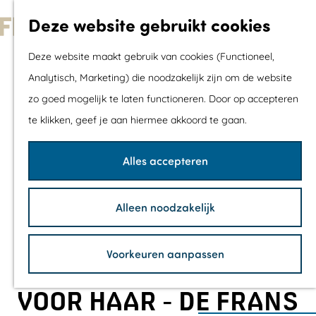
Met kids
Deze website gebruikt cookies
Shoppen
G
Mix & Match jou
Deze website maakt gebruik van cookies (Functioneel,
a
dagje uit
Analytisch, Marketing) die noodzakelijk zijn om de website
n
zo goed mogelijk te laten functioneren. Door op accepteren
a
Agenda
te klikken, geef je aan hiermee akkoord te gaan.
a
De mooiste routes
r
Wandelroutes
Alles accepteren
d
Fietsroutes
e
Wielrenroutes
Alleen noodzakelijk
h
Mountainbikerou
o
Vaarroutes
Voorkeuren aanpassen
m
TOP's
e
Fietspauzepunte
VOOR HAAR - DE FRANS
p