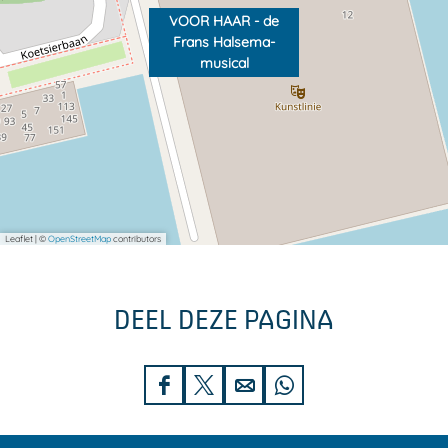
l
a
VOOR HAAR - de
l
Frans Halsema-
musical
Leaflet
|
©
OpenStreetMap
contributors
DEEL DEZE PAGINA
D
D
D
D
e
e
e
e