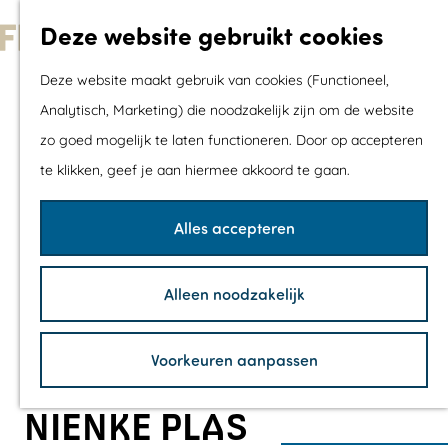
Met kids
Deze website gebruikt cookies
Shoppen
G
Mix & Match jou
Deze website maakt gebruik van cookies (Functioneel,
a
dagje uit
Analytisch, Marketing) die noodzakelijk zijn om de website
n
zo goed mogelijk te laten functioneren. Door op accepteren
a
Agenda
te klikken, geef je aan hiermee akkoord te gaan.
a
De mooiste routes
r
Wandelroutes
Alles accepteren
d
Fietsroutes
e
Wielrenroutes
Alleen noodzakelijk
h
Mountainbikerou
o
Vaarroutes
Voorkeuren aanpassen
m
TOP's
e
Fietspauzepunte
NIENKE PLAS
p