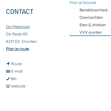
a
Plan je bezoek
g
Bereikbaarheid
CONTACT
e
Overnachten
Eten & drinken
De Meerpaal
VVV-punten
De Rede 80
8251 EX
Dronten
n
Plan je route
a
n
a
Route
a
n
r
E-mail
N
a
a
N
Bel
i
r
a
v
i
Website
e
N
r
a
e
n
i
N
n
n
k
e
i
N
k