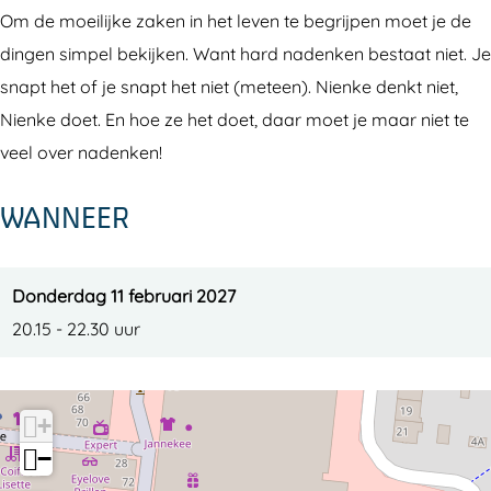
e
n
e
i
e
Om de moeilijke zaken in het leven te begrijpen moet je de
P
k
n
e
P
dingen simpel bekijken. Want hard nadenken bestaat niet. Je
l
e
k
n
l
snapt het of je snapt het niet (meteen). Nienke denkt niet,
a
P
e
k
a
Nienke doet. En hoe ze het doet, daar moet je maar niet te
s
l
P
e
s
veel over nadenken!
a
l
P
WANNEER
s
a
l
s
a
s
Donderdag 11 februari 2027
20.15 - 22.30 uur
+
−