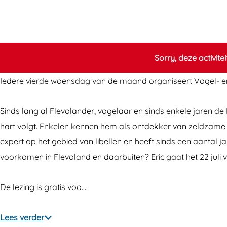
g
i
z
e
g
Z
n
i
z
Z
w
g
n
i
w
e
Z
g
n
e
Sorry, deze activite
e
w
Z
g
e
Iedere vierde woensdag van de maand organiseert Vogel- en N
f
e
w
Z
f
v
e
e
w
v
Sinds lang al Flevolander, vogelaar en sinds enkele jaren de
l
f
e
e
l
hart volgt. Enkelen kennen hem als ontdekker van zeldzame 
i
v
f
e
i
expert op het gebied van libellen en heeft sinds een aantal
e
l
v
f
e
voorkomen in Flevoland en daarbuiten? Eric gaat het 22 juli v
g
i
l
v
g
e
e
i
l
e
De lezing is gratis voo…
n
g
e
i
n
d
e
g
e
d
Lees verder
o
n
e
g
o