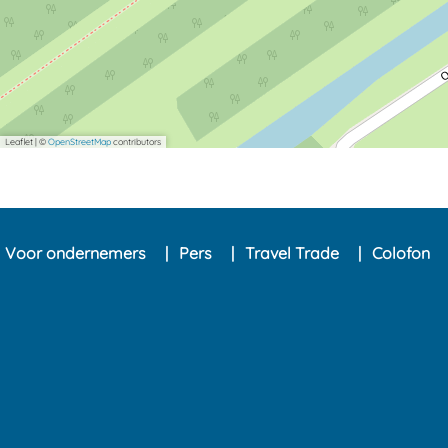
d
n
d
Leaflet
|
©
OpenStreetMap
contributors
Voor ondernemers
Pers
Travel Trade
Colofon