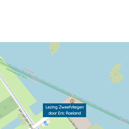
Lezing Zweefvliegen
door Eric Roeland