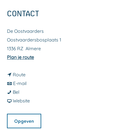
a
CONTACT
g
e
De Oostvaarders
Oostvaardersbosplaats 1
1336 RZ
Almere
n
Plan je route
a
n
a
Route
a
n
r
E-mail
L
a
a
L
Bel
e
r
a
v
e
Website
z
L
r
a
z
i
e
L
n
i
Opgeven
n
z
e
L
n