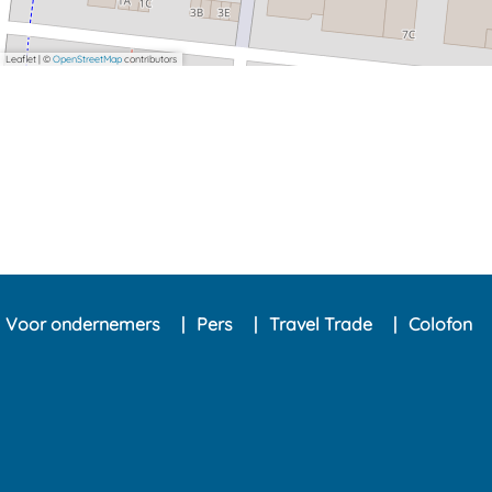
Leaflet
|
©
OpenStreetMap
contributors
Voor ondernemers
Pers
Travel Trade
Colofon