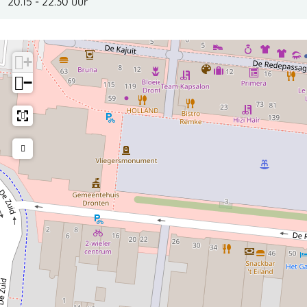
20.15 - 22.30 uur
+
−