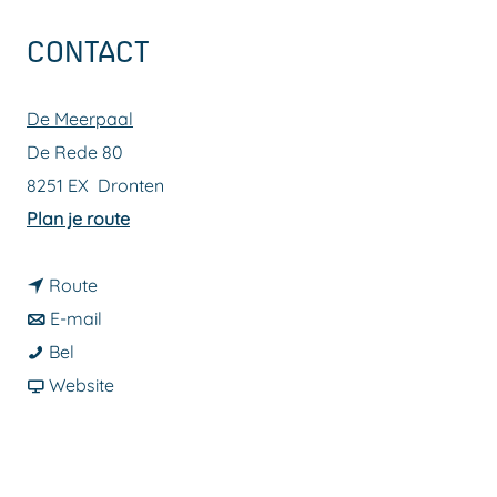
a
CONTACT
g
e
De Meerpaal
De Rede 80
8251 EX
Dronten
n
Plan je route
a
n
a
Route
a
n
r
E-mail
G
a
a
G
Bel
i
r
a
v
i
Website
r
G
r
a
r
l
i
G
n
l
s
r
i
G
s