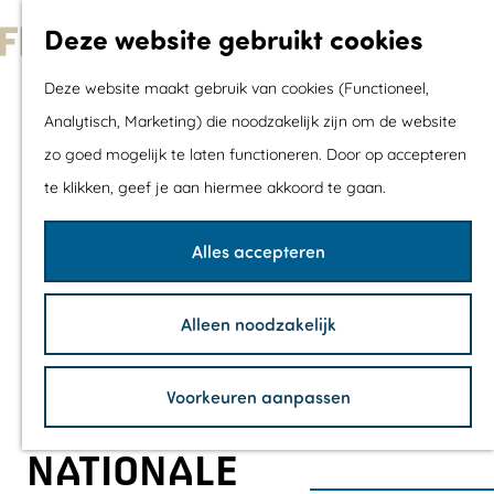
Met kids
Deze website gebruikt cookies
Shoppen
G
Mix & Match jou
Deze website maakt gebruik van cookies (Functioneel,
a
dagje uit
Analytisch, Marketing) die noodzakelijk zijn om de website
n
zo goed mogelijk te laten functioneren. Door op accepteren
a
Agenda
te klikken, geef je aan hiermee akkoord te gaan.
a
De mooiste routes
r
Wandelroutes
Alles accepteren
d
Fietsroutes
e
Wielrenroutes
Alleen noodzakelijk
h
Mountainbikerou
o
Vaarroutes
Voorkeuren aanpassen
m
TOP's
e
Fietspauzepunte
NATIONALE
p