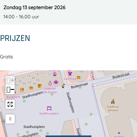
f
f
Zondag 13 september 2026
é
é
14.00 - 16.00 uur
PRIJZEN
Gratis
+
−