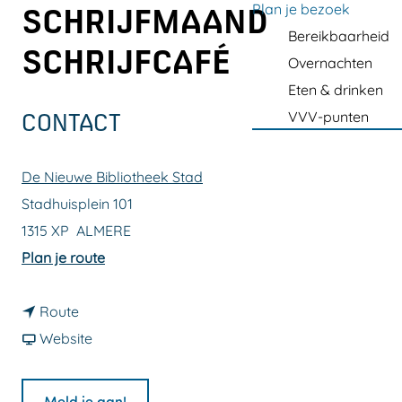
a
Plan je bezoek
SCHRIJFMAAND
g
Bereikbaarheid
SCHRIJFCAFÉ
e
Overnachten
Eten & drinken
VVV-punten
CONTACT
De Nieuwe Bibliotheek Stad
Stadhuisplein 101
1315 XP
ALMERE
n
Plan je route
a
n
a
Route
a
v
r
Website
a
a
N
r
n
a
Meld je aan!