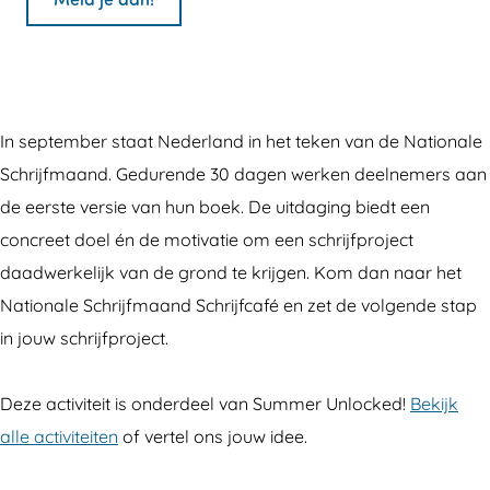
N
N
t
a
a
i
t
t
o
i
i
n
In september staat Nederland in het teken van de Nationale
o
o
a
Schrijfmaand. Gedurende 30 dagen werken deelnemers aan
n
n
l
de eerste versie van hun boek. De uitdaging biedt een
a
a
e
concreet doel én de motivatie om een schrijfproject
l
l
S
daadwerkelijk van de grond te krijgen. Kom dan naar het
e
e
c
Nationale Schrijfmaand Schrijfcafé en zet de volgende stap
S
S
h
in jouw schrijfproject.
c
c
r
h
h
i
Deze activiteit is onderdeel van Summer Unlocked!
Bekijk
r
r
j
alle activiteiten
of vertel ons jouw idee.
i
i
f
j
j
m