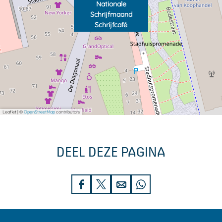
Nationale
Schrijfmaand
Schrijfcafé
Leaflet
|
©
OpenStreetMap
contributors
DEEL DEZE PAGINA
D
D
D
D
e
e
e
e
e
e
e
e