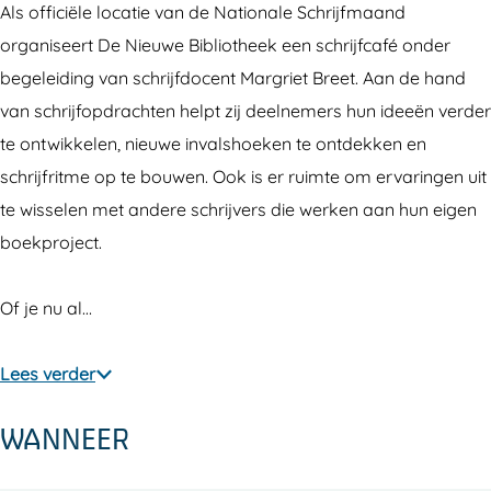
Als officiële locatie van de Nationale Schrijfmaand
f
f
a
organiseert De Nieuwe Bibliotheek een schrijfcafé onder
m
m
a
begeleiding van schrijfdocent Margriet Breet. Aan de hand
a
a
n
van schrijfopdrachten helpt zij deelnemers hun ideeën verder
a
a
d
te ontwikkelen, nieuwe invalshoeken te ontdekken en
n
n
S
schrijfritme op te bouwen. Ook is er ruimte om ervaringen uit
d
d
c
te wisselen met andere schrijvers die werken aan hun eigen
S
S
h
boekproject.
c
c
r
h
h
i
Of je nu al…
r
r
j
i
i
f
Lees verder
j
j
c
f
f
a
WANNEER
c
c
f
a
a
é