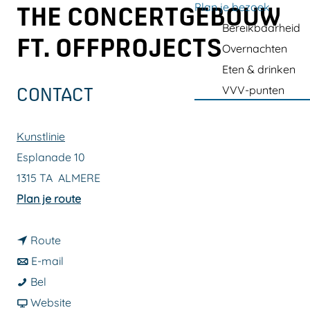
a
Plan je bezoek
THE CONCERTGEBOUW
g
Bereikbaarheid
FT. OFFPROJECTS
e
Overnachten
Eten & drinken
VVV-punten
CONTACT
Kunstlinie
Esplanade 10
1315 TA
ALMERE
n
Plan je route
a
n
a
Route
a
n
r
E-mail
J
a
a
J
Bel
a
r
a
v
a
Website