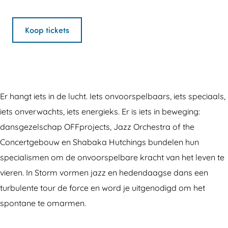
z
J
r
a
z
z
a
J
n
z
Koop tickets
O
z
a
J
O
r
z
z
a
r
c
O
z
z
c
h
r
O
z
h
​​Er hangt iets in de lucht. Iets onvoorspelbaars, iets speciaals,
e
c
r
O
e
iets onverwachts, iets energieks. Er is iets in beweging:
s
h
c
r
s
dansgezelschap OFFprojects, Jazz Orchestra of the
t
e
h
c
t
Concertgebouw en Shabaka Hutchings bundelen hun
r
s
e
h
r
specialismen om de onvoorspelbare kracht van het leven te
a
t
s
e
a
vieren. In Storm vormen jazz en hedendaagse dans een
o
r
t
s
o
turbulente tour de force en word je uitgenodigd om het
f
a
r
t
f
spontane te omarmen.
t
o
a
r
t
h
f
o
a
h