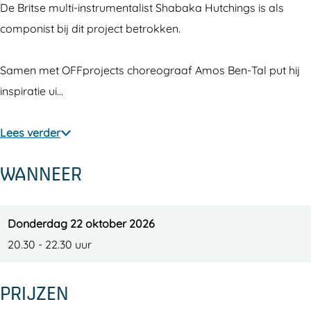
De Britse multi-instrumentalist Shabaka Hutchings is als
e
t
f
o
e
componist bij dit project betrokken.
C
h
t
f
C
o
e
h
t
o
Samen met OFFprojects choreograaf Amos Ben-Tal put hij
n
C
e
h
n
inspiratie ui…
c
o
C
e
c
e
n
o
C
e
Lees verder
r
c
n
o
r
t
e
c
n
t
WANNEER
g
r
e
c
g
e
t
r
e
e
b
g
t
r
b
Donderdag 22 oktober 2026
o
e
g
t
o
20.30 - 22.30 uur
u
b
e
g
u
w
o
b
e
w
PRIJZEN
f
u
o
b
f