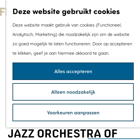
Met kids
Deze website gebruikt cookies
Shoppen
G
Mix & Match jou
Deze website maakt gebruik van cookies (Functioneel,
a
dagje uit
Analytisch, Marketing) die noodzakelijk zijn om de website
n
zo goed mogelijk te laten functioneren. Door op accepteren
a
Agenda
te klikken, geef je aan hiermee akkoord te gaan.
a
De mooiste routes
r
Wandelroutes
Alles accepteren
d
Fietsroutes
e
Wielrenroutes
Alleen noodzakelijk
h
Mountainbikerou
o
Vaarroutes
Voorkeuren aanpassen
m
TOP's
e
Fietspauzepunte
JAZZ ORCHESTRA OF
p