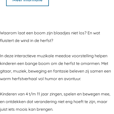
r
e
J
u
e
g
u
d
Waarom laat een boom zijn blaadjes niet los? En wat
g
v
fluistert de wind in de herfst?
d
o
v
o
In deze interactieve muzikale meedoe voorstelling helpen
o
r
kinderen een bange boom om de herfst te omarmen. Met
o
s
gitaar, muziek, beweging en fantasie beleven zij samen een
r
t
warm herfstverhaal vol humor en avontuur.
s
e
t
l
Kinderen van 4 t/m 11 jaar zingen, spelen en bewegen mee,
e
l
en ontdekken dat verandering niet eng hoeft te zijn, maar
l
i
juist iets moois kan brengen.
l
n