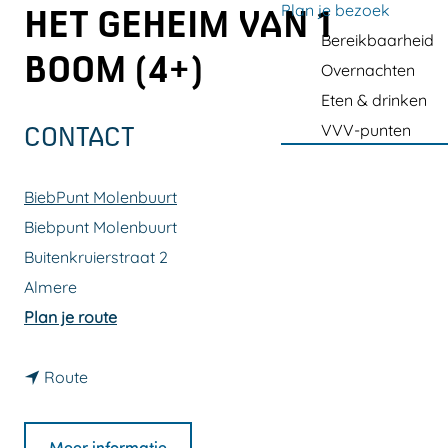
a
Plan je bezoek
HET GEHEIM VAN 1
g
Bereikbaarheid
BOOM (4+)
e
Overnachten
Eten & drinken
VVV-punten
CONTACT
BiebPunt Molenbuurt
Biebpunt Molenbuurt
Buitenkruierstraat 2
Almere
n
Plan je route
a
n
a
Route
a
r
a
J
Meer informatie