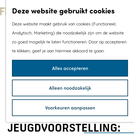
Met kids
Deze website gebruikt cookies
Shoppen
G
Mix & Match jou
Deze website maakt gebruik van cookies (Functioneel,
a
dagje uit
Analytisch, Marketing) die noodzakelijk zijn om de website
n
zo goed mogelijk te laten functioneren. Door op accepteren
a
Agenda
te klikken, geef je aan hiermee akkoord te gaan.
a
De mooiste routes
r
Wandelroutes
Alles accepteren
d
Fietsroutes
e
Wielrenroutes
Alleen noodzakelijk
h
Mountainbikerou
o
Vaarroutes
Voorkeuren aanpassen
m
TOP's
e
Fietspauzepunte
JEUGDVOORSTELLING:
p