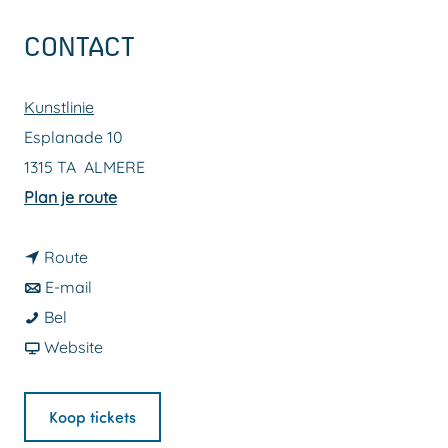
a
CONTACT
g
e
Kunstlinie
Esplanade 10
1315 TA
ALMERE
n
Plan je route
a
n
a
Route
a
n
r
E-mail
D
a
a
D
Bel
o
r
a
v
o
Website
l
D
r
a
l
f
o
D
n
f
Koop tickets
J
l
o
D
J