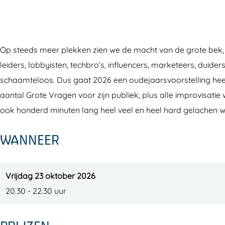
a
f
l
o
a
n
J
f
l
n
s
a
J
f
s
Op steeds meer plekken zien we de macht van de grote bek, 
e
n
a
J
e
leiders, lobbyisten, techbro’s, influencers, marketeers, duider
n
s
n
a
n
schaamteloos. Dus gaat 2026 een oudejaarsvoorstelling heel
e
s
n
aantal Grote Vragen voor zijn publiek, plus alle improvisat
n
e
s
ook honderd minuten lang heel veel en heel hard gelachen w
n
e
n
WANNEER
Vrijdag 23 oktober 2026
20.30 - 22.30 uur