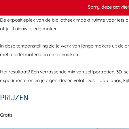
o
i
Sorry, deze activite
s
t
De expositieplek van de bibliotheek maakt ruimte voor iets bi
i
i
of juist nieuwsgierig maken.
t
e
i
:
In deze tentoonstelling zie je werk van jonge makers uit de
e
P
met allerlei materialen en technieken.
:
r
P
o
Het resultaat? Een verrassende mix van zelfportretten, 3D-scu
r
-
experimenteren en je eigen ideeën volgt. Dus… loop langs, ki
o
A
-
l
PRIJZEN
A
m
l
e
Gratis
m
r
e
e