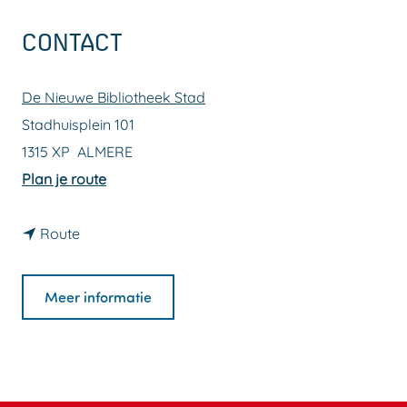
a
CONTACT
g
e
De Nieuwe Bibliotheek Stad
Stadhuisplein 101
1315 XP
ALMERE
n
Plan je route
a
n
a
Route
a
r
a
E
Meer informatie
r
x
E
p
x
o
p
s