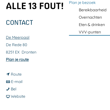
a
Plan je bezoek
ALLE 13 FOUT!
g
Bereikbaarheid
e
Overnachten
CONTACT
Eten & drinken
VVV-punten
De Meerpaal
De Rede 80
8251 EX
Dronten
n
Plan je route
a
n
a
Route
a
n
r
E-mail
V
a
a
V
Bel
u
r
a
v
u
Website
i
V
r
a
i