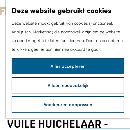
Met kids
Deze website gebruikt cookies
Shoppen
G
Mix & Match jou
Deze website maakt gebruik van cookies (Functioneel,
a
dagje uit
Analytisch, Marketing) die noodzakelijk zijn om de website
n
zo goed mogelijk te laten functioneren. Door op accepteren
a
Agenda
te klikken, geef je aan hiermee akkoord te gaan.
a
De mooiste routes
r
Wandelroutes
Alles accepteren
d
Fietsroutes
e
Wielrenroutes
Alleen noodzakelijk
h
Mountainbikerou
o
Vaarroutes
Voorkeuren aanpassen
m
TOP's
e
Fietspauzepunte
VUILE HUICHELAAR -
p