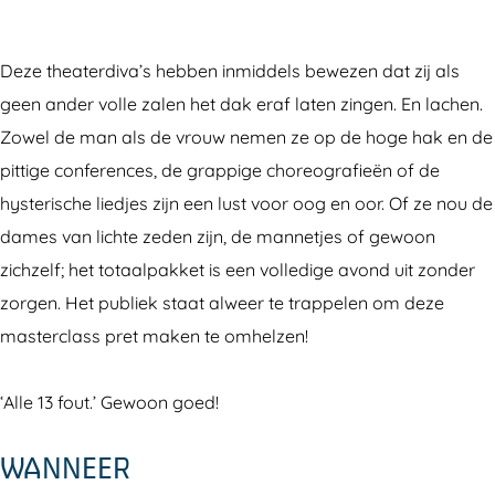
l
u
V
n
l
e
i
u
V
e
H
l
i
u
H
Deze theaterdiva’s hebben inmiddels bewezen dat zij als
u
e
l
i
u
geen ander volle zalen het dak eraf laten zingen. En lachen.
i
H
e
l
i
Zowel de man als de vrouw nemen ze op de hoge hak en de
c
u
H
e
c
pittige conferences, de grappige choreografieën of de
h
i
u
H
h
hysterische liedjes zijn een lust voor oog en oor. Of ze nou de
e
c
i
u
e
dames van lichte zeden zijn, de mannetjes of gewoon
l
h
c
i
l
zichzelf; het totaalpakket is een volledige avond uit zonder
a
e
h
c
a
zorgen. Het publiek staat alweer te trappelen om deze
a
l
e
h
a
masterclass pret maken te omhelzen!
r
a
l
e
r
-
a
a
l
-
‘Alle 13 fout.’ Gewoon goed!
A
r
a
a
A
WANNEER
l
-
r
a
l